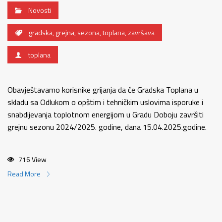
Novosti
gradska
,
grejna
,
sezona
,
toplana
,
završava
toplana
Obavještavamo korisnike grijanja da će Gradska Toplana u
skladu sa Odlukom o opštim i tehničkim uslovima isporuke i
snabdijevanja toplotnom energijom u Gradu Doboju završiti
grejnu sezonu 2024/2025. godine, dana 15.04.2025.godine.
716 View
Read More