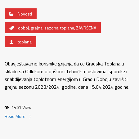
Novosti
doboj
,
grejna
,
sezona
,
toplana
,
ZAVRŠENA
toplana
Obavještavamo korisnike grijanja da će Gradska Toplana u
skladu sa Odlukom o opštim i tehničkim uslovima isporuke i
snabdijevanja toplotnom energijom u Gradu Doboju završiti
grejnu sezonu 2023/2024. godine, dana 15.04.2024.godine.
1451 View
Read More