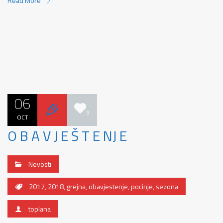
Read More
06
3
OCT
O B A V J E Š T E NJ E
Novosti
2017
,
2018
,
grejna
,
obavjestenje
,
pocinje
,
sezona
toplana