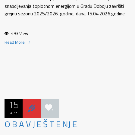
snabdijevanja toplotnom energijom u Gradu Doboju završiti
grejnu sezonu 2025/2026. godine, dana 15.04.2026.godine.
493 View
Read More
15
4
APR
O B A V J E Š T E NJ E