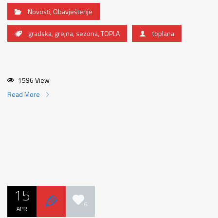
Novosti
,
Obavještenje
gradska
,
grejna
,
sezona
,
TOPLA
toplana
1596 View
Read More
15
6
APR