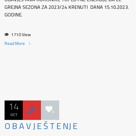
GREJNA SEZONA ZA 2023/24 KRENUTI DANA 15.10.2023.
GODINE.
1710 View
Read More
14
8
OCT
O B A V J E Š T E NJ E