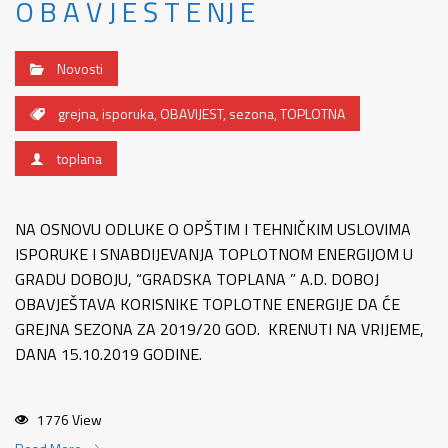
O B A V J E Š T E NJ E
Novosti
grejna
,
isporuka
,
OBAVIJEST
,
sezona
,
TOPLOTNA
toplana
NA OSNOVU ODLUKE O OPŠTIM I TEHNIČKIM USLOVIMA
ISPORUKE I SNABDIJEVANJA TOPLOTNOM ENERGIJOM U
GRADU DOBOJU, “GRADSKA TOPLANA ” A.D. DOBOJ
OBAVJEŠTAVA KORISNIKE TOPLOTNE ENERGIJE DA ĆE
GREJNA SEZONA ZA 2019/20 GOD. KRENUTI NA VRIJEME,
DANA 15.10.2019 GODINE.
1776 View