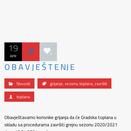
19
4
APR
O B A V J E Š T E NJ E
Novosti
grijanje
,
sezona
,
toplana
,
završiti
toplana
Obavještavamo korisnike grijanja da će Gradska toplana u
skladu sa procedurama završiti grejnu sezonu 2020/2021