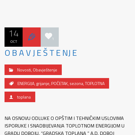
14
1
OCT
O B A V J E Š T E NJ E
Novosti
,
Obavještenje
ENERGIJA
,
grijanje
,
POČETAK
,
sezona
,
TOPLOTNA
toplana
NA OSNOVU ODLUKE O OPŠTIM I TEHNIČKIM USLOVIMA
ISPORUKE I SNADBIJEVANJA TOPLOTNOM ENERGIJOM U
GRADU DOBOJU, “GRADSKA TOPLANA ” A.D. DOBOJ