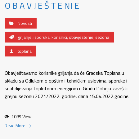
O B A V J E Š T E NJ E
Novosti
grijanje
,
isporuka
,
korisnici
,
obavjestenje
,
sezona
toplana
Obavještavamo korisnike grijanja da će Gradska Toplana u
skladu sa Odlukom o opštim i tehničkim uslovima isporuke i
snabdijevanja toplotnom energijom u Gradu Doboju završiti
grejnu sezonu 2021/2022. godine, dana 15.04.2022.godine.
1089 View
Read More