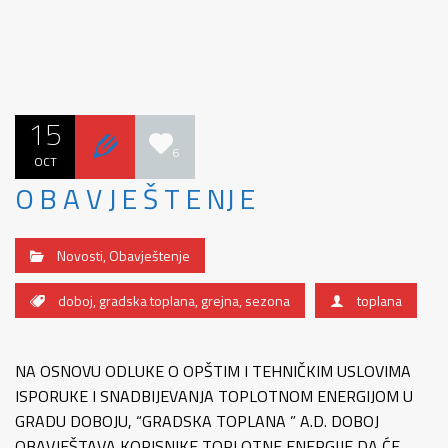
15
6
OCT
O B A V J E Š T E NJ E
Novosti
,
Obavještenje
doboj
,
gradska toplana
,
grejna
,
sezona
toplana
NA OSNOVU ODLUKE O OPŠTIM I TEHNIČKIM USLOVIMA
ISPORUKE I SNADBIJEVANJA TOPLOTNOM ENERGIJOM U
GRADU DOBOJU, “GRADSKA TOPLANA ” A.D. DOBOJ
OBAVJEŠTAVA KORISNIKE TOPLOTNE ENERGIJE DA ĆE