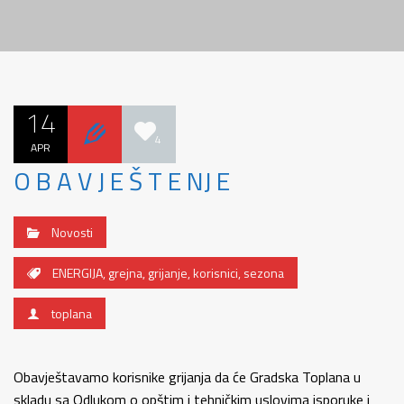
14
4
APR
O B A V J E Š T E NJ E
Novosti
ENERGIJA
,
grejna
,
grijanje
,
korisnici
,
sezona
toplana
Obavještavamo korisnike grijanja da će Gradska Toplana u
skladu sa Odlukom o opštim i tehničkim uslovima isporuke i