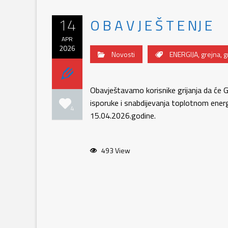
14
O B A V J E Š T E NJ E
APR
2026
Novosti
ENERGIJA
,
grejna
,
g
Obavještavamo korisnike grijanja da će 
isporuke i snabdijevanja toplotnom ener
4
15.04.2026.godine.
493 View