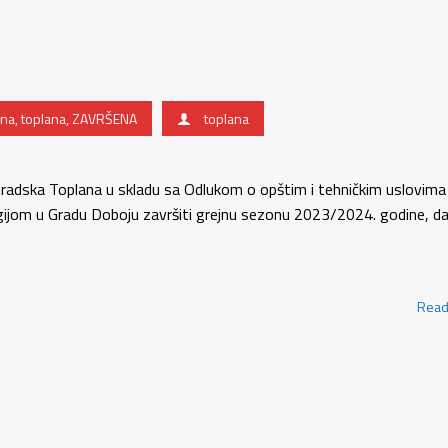
na
,
toplana
,
ZAVRŠENA
toplana
Gradska Toplana u skladu sa Odlukom o opštim i tehničkim uslovima
gijom u Gradu Doboju završiti grejnu sezonu 2023/2024. godine, d
Read