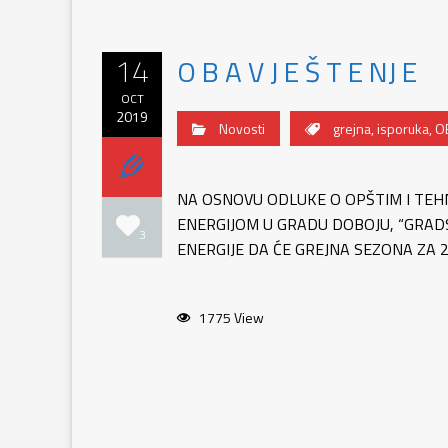
14
O B A V J E Š T E NJ E
OCT
2019
Novosti
grejna
,
isporuka
,
O
NA OSNOVU ODLUKE O OPŠTIM I TEH
ENERGIJOM U GRADU DOBOJU, “GRAD
3
ENERGIJE DA ĆE GREJNA SEZONA ZA 2
1775 View