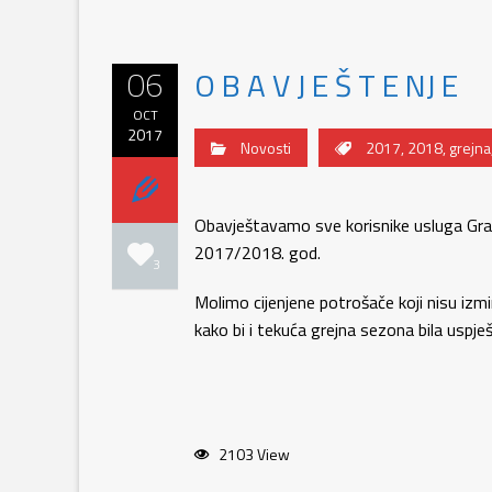
06
O B A V J E Š T E NJ E
OCT
2017
Novosti
2017
,
2018
,
grejna
Obavještavamo sve korisnike usluga Gra
2017/2018. god.
3
Molimo cijenjene potrošače koji nisu izm
kako bi i tekuća grejna sezona bila uspje
UP
2103 View