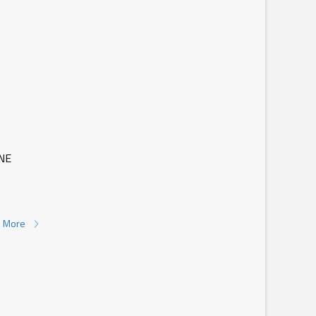
NE
 More