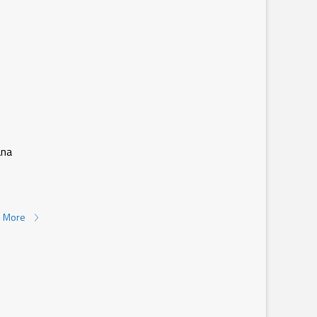
ana
 More