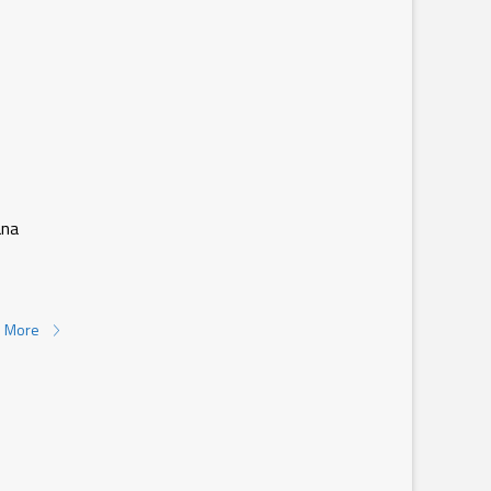
ana
 More