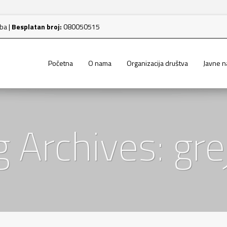
.ba
|
Besplatan broj:
080050515
Početna
O nama
Organizacija društva
Javne 
g Archives: gre