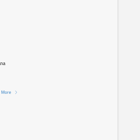
ana
 More