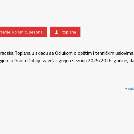
rijanje
,
korisnici
,
sezona
toplana
Gradska Toplana u skladu sa Odlukom o opštim i tehničkim uslovima
gijom u Gradu Doboju završiti grejnu sezonu 2025/2026. godine, d
Read