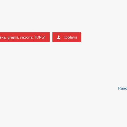
ska
,
grejna
,
sezona
,
TOPLA
toplana
Read