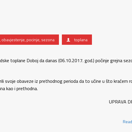
,
obavjestenje
,
pocinje
,
sezona
toplana
dske toplane Doboj da danas (06.10.2017. god.) počinje grejna sez
irili svoje obaveze iz prethodnog perioda da to učine u što kraćem r
šna kao i prethodna.
RAVA DRUŠT
Read