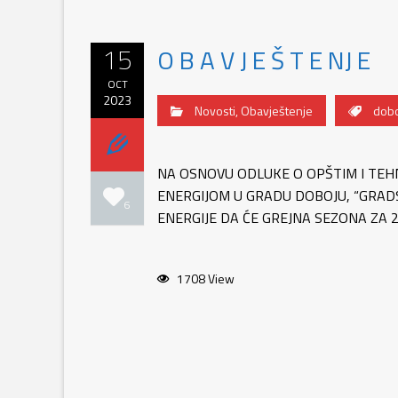
15
O B A V J E Š T E NJ E
OCT
2023
Novosti
,
Obavještenje
dobo
NA OSNOVU ODLUKE O OPŠTIM I TEH
ENERGIJOM U GRADU DOBOJU, “GRAD
6
ENERGIJE DA ĆE GREJNA SEZONA ZA 2
1708 View