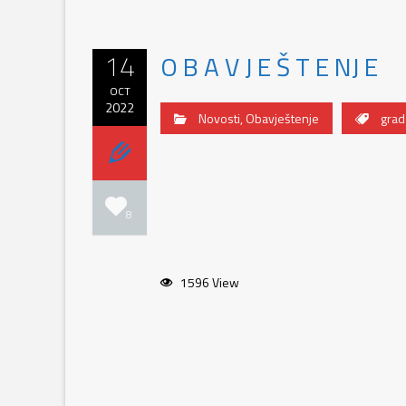
14
O B A V J E Š T E NJ E
OCT
2022
Novosti
,
Obavještenje
grad
8
1596 View