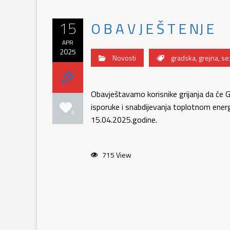
15
O B A V J E Š T E NJ E
APR
2025
Novosti
gradska
,
grejna
,
se
Obavještavamo korisnike grijanja da će 
isporuke i snabdijevanja toplotnom ener
4
15.04.2025.godine.
715 View