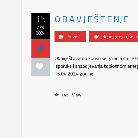
15
O B A V J E Š T E NJ E
APR
2024
Novosti
doboj
,
grejna
,
sezo
Obavještavamo korisnike grijanja da će 
isporuke i snabdijevanja toplotnom ener
4
15.04.2024.godine.
1451 View