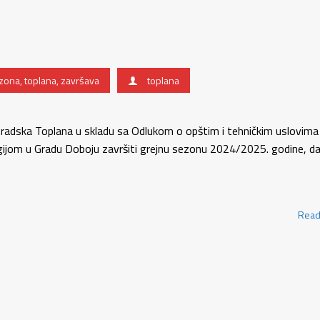
zona
,
toplana
,
završava
toplana
Gradska Toplana u skladu sa Odlukom o opštim i tehničkim uslovima
gijom u Gradu Doboju završiti grejnu sezonu 2024/2025. godine, d
Read