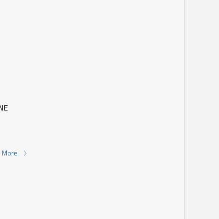
NE
 More