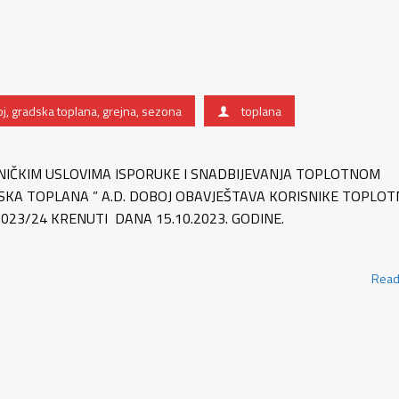
j
,
gradska toplana
,
grejna
,
sezona
toplana
NIČKIM USLOVIMA ISPORUKE I SNADBIJEVANJA TOPLOTNOM
SKA TOPLANA ” A.D. DOBOJ OBAVJEŠTAVA KORISNIKE TOPLOT
023/24 KRENUTI DANA 15.10.2023. GODINE.
Read