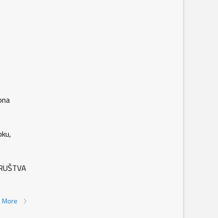
ona
oku,
VA
 More