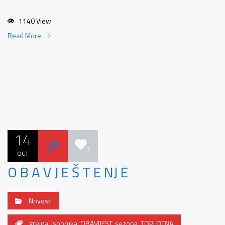
1140 View
Read More
14
3
OCT
O B A V J E Š T E NJ E
Novosti
grejna
,
isporuka
,
OBAVIJEST
,
sezona
,
TOPLOTNA