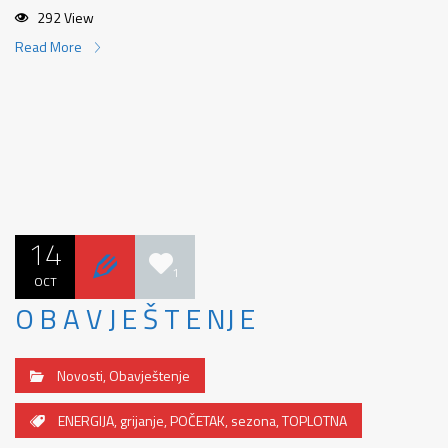
292 View
Read More
14
1
OCT
O B A V J E Š T E NJ E
Novosti
,
Obavještenje
ENERGIJA
,
grijanje
,
POČETAK
,
sezona
,
TOPLOTNA