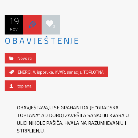
19
3
NOV
O B A V J E Š T E NJ E
Novosti
ENERGIJA
,
isporuka
,
KVAR
,
sanacija
,
TOPLOTNA
toplana
OBAVJEŠTAVAJU SE GRAĐANI DA JE “GRADSKA
TOPLANA” AD DOBOJ ZAVRŠILA SANACIJU KVARA U
ULICI NIKOLE PAŠIĆA. HVALA NA RAZUMIJEVANJU I
STRPLJENJU.