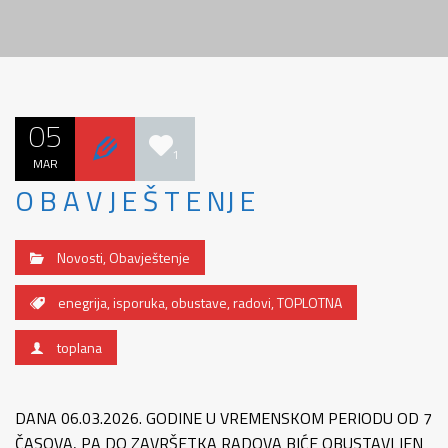
05
1
MAR
O B A V J E Š T E NJ E
Novosti
,
Obavještenje
enegrija
,
isporuka
,
obustave
,
radovi
,
TOPLOTNA
toplana
DANA 06.03.2026. GODINE U VREMENSKOM PERIODU OD 7
ČASOVA, PA DO ZAVRŠETKA RADOVA BIĆE OBUSTAVLJEN