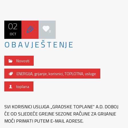
02
8
OCT
O B A V J E Š T E NJ E
Novosti
ENERGIJA
,
grijanje
,
korisnici
,
TOPLOTNA
,
usluge
toplana
SVI KORISNICI USLUGA „GRADSKE TOPLANE“ A.D. DOBOJ
ĆE OD SLJEDEĆE GREJNE SEZONE RAČUNE ZA GRIJANJE
MOĆI PRIMATI PUTEM E-MAIL ADRESE.