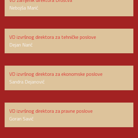
VD zamjenik direktora Društva
Nebojša Marić
VD izvršnog direktora za tehničke poslove
Dejan Narić
VD izvršnog direktora za ekonomske poslove
Sandra Dejanović
VD izvršnog direktora za pravne poslove
Goran Savić