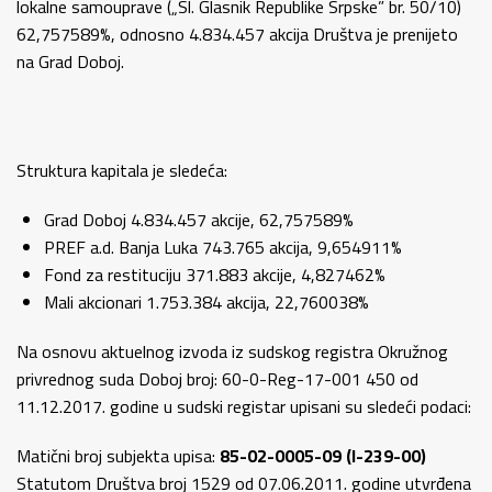
lokalne samouprave („Sl. Glasnik Republike Srpske” br. 50/10)
62,757589%, odnosno 4.834.457 akcija Društva je prenijeto
na Grad Doboj.
Struktura kapitala je sledeća:
Grad Doboj 4.834.457 akcije, 62,757589%
PREF a.d. Banja Luka 743.765 akcija, 9,654911%
Fond za restituciju 371.883 akcije, 4,827462%
Mali akcionari 1.753.384 akcija, 22,760038%
Na osnovu aktuelnog izvoda iz sudskog registra Okružnog
privrednog suda Doboj broj: 60-0-Reg-17-001 450 od
11.12.2017. godine u sudski registar upisani su sledeći podaci:
Matični broj subjekta upisa:
85-02-0005-09 (I-239-00)
Statutom Društva broj 1529 od 07.06.2011. godine utvrđena