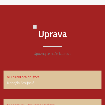
Uprava
Upoznajte naše kadrove
VD direktora društva
Nebojša Smiljanić