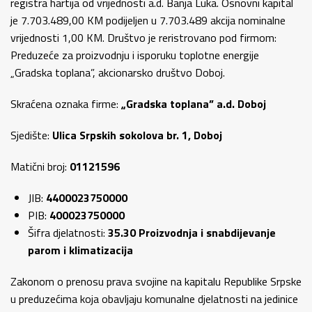
registra hartija od vrijednosti a.d. Banja Luka. Osnovni kapital
je 7.703.489,00 KM podijeljen u 7.703.489 akcija nominalne
vrijednosti 1,00 KM. Društvo je reristrovano pod firmom:
Preduzeće za proizvodnju i isporuku toplotne energije
„Gradska toplana”, akcionarsko društvo Doboj.
Skraćena oznaka firme:
„Gradska toplana” a.d. Doboj
Sjedište:
Ulica Srpskih sokolova br. 1, Doboj
Matični broj:
01121596
JIB:
4400023750000
PIB:
400023750000
Šifra djelatnosti:
35.30 Proizvodnja i snabdijevanje
parom i klimatizacija
Zakonom o prenosu prava svojine na kapitalu Republike Srpske
u preduzećima koja obavljaju komunalne djelatnosti na jedinice