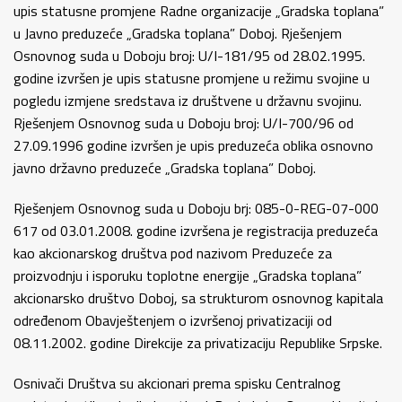
upis statusne promjene Radne organizacije „Gradska toplana”
u Javno preduzeće „Gradska toplana” Doboj. Rješenjem
Osnovnog suda u Doboju broj: U/I-181/95 od 28.02.1995.
godine izvršen je upis statusne promjene u režimu svojine u
pogledu izmjene sredstava iz društvene u državnu svojinu.
Rješenjem Osnovnog suda u Doboju broj: U/I-700/96 od
27.09.1996 godine izvršen je upis preduzeća oblika osnovno
javno državno preduzeće „Gradska toplana” Doboj.
Rješenjem Osnovnog suda u Doboju brj: 085-0-REG-07-000
617 od 03.01.2008. godine izvršena je registracija preduzeća
kao akcionarskog društva pod nazivom Preduzeće za
proizvodnju i isporuku toplotne energije „Gradska toplana”
akcionarsko društvo Doboj, sa strukturom osnovnog kapitala
određenom Obavještenjem o izvršenoj privatizaciji od
08.11.2002. godine Direkcije za privatizaciju Republike Srpske.
Osnivači Društva su akcionari prema spisku Centralnog