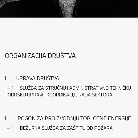
ORGANIZACIJA DRUŠTVA
I UPRAVA DRUŠTVA
I – 1 SLUŽBA ZA STRUČNU I ADMINISTRATIVNO TEHNIČKU
PODRŠKU UPRAVI I KOORDINACIJU RADA SEKTORA
II POGON ZA PROIZVODNJU TOPLOTNE ENERGIJE
I – 1 DEŽURNA SLUŽBA ZA ZAŠTITU OD POŽARA