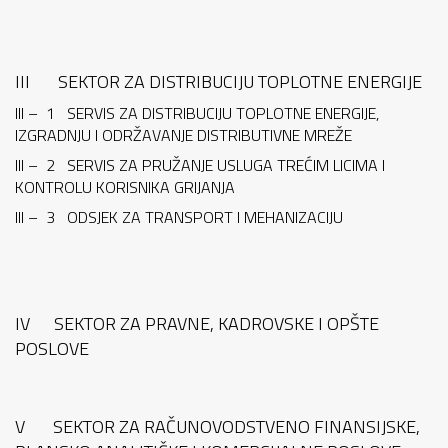
III SEKTOR ZA DISTRIBUCIJU TOPLOTNE ENERGIJE
III – 1 SERVIS ZA DISTRIBUCIJU TOPLOTNE ENERGIJE,
IZGRADNJU I ODRŽAVANJE DISTRIBUTIVNE MREŽE
III – 2 SERVIS ZA PRUŽANJE USLUGA TREĆIM LICIMA I
KONTROLU KORISNIKA GRIJANJA
III – 3 ODSJEK ZA TRANSPORT I MEHANIZACIJU
IV SEKTOR ZA PRAVNE, KADROVSKE I OPŠTE
POSLOVE
V SEKTOR ZA RAČUNOVODSTVENO FINANSIJSKE,