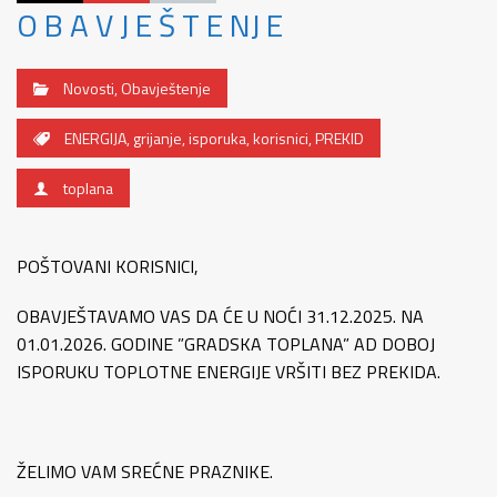
O B A V J E Š T E NJ E
Novosti
,
Obavještenje
ENERGIJA
,
grijanje
,
isporuka
,
korisnici
,
PREKID
toplana
POŠTOVANI KORISNICI,
OBAVJEŠTAVAMO VAS DA ĆE U NOĆI 31.12.2025. NA
01.01.2026. GODINE ”GRADSKA TOPLANA” AD DOBOJ
ISPORUKU TOPLOTNE ENERGIJE VRŠITI BEZ PREKIDA.
ŽELIMO VAM SREĆNE PRAZNIKE.