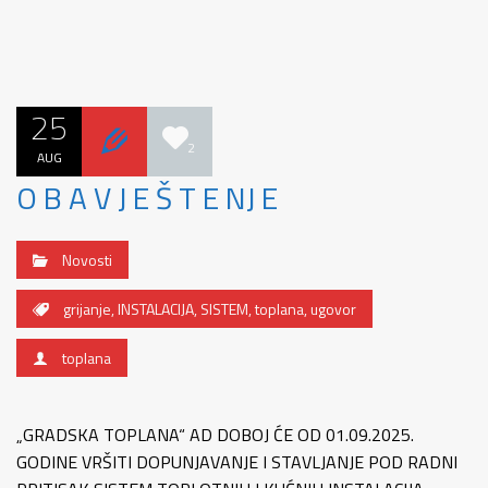
25
2
AUG
O B A V J E Š T E NJ E
Novosti
grijanje
,
INSTALACIJA
,
SISTEM
,
toplana
,
ugovor
toplana
„GRADSKA TOPLANA“ AD DOBOJ ĆE OD 01.09.2025.
GODINE VRŠITI DOPUNJAVANJE I STAVLJANJE POD RADNI