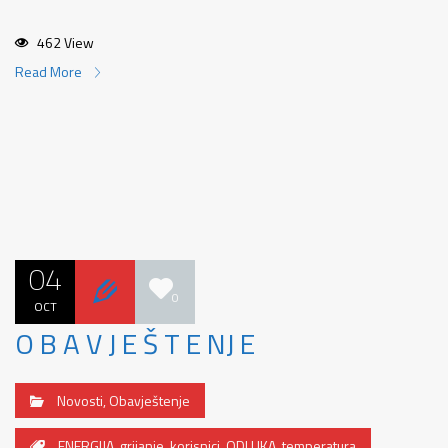
462 View
Read More
04
0
OCT
O B A V J E Š T E NJ E
Novosti
,
Obavještenje
ENERGIJA
,
grijanje
,
korisnici
,
ODLUKA
,
temperatura