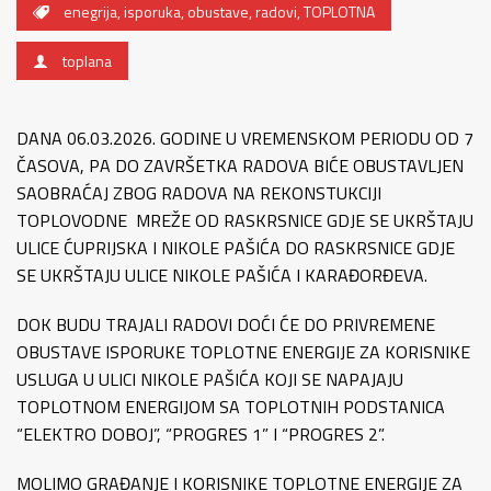
enegrija
,
isporuka
,
obustave
,
radovi
,
TOPLOTNA
toplana
DANA 06.03.2026. GODINE U VREMENSKOM PERIODU OD 7
ČASOVA, PA DO ZAVRŠETKA RADOVA BIĆE OBUSTAVLJEN
SAOBRAĆAJ ZBOG RADOVA NA REKONSTUKCIJI
TOPLOVODNE MREŽE OD RASKRSNICE GDJE SE UKRŠTAJU
ULICE ĆUPRIJSKA I NIKOLE PAŠIĆA DO RASKRSNICE GDJE
SE UKRŠTAJU ULICE NIKOLE PAŠIĆA I KARAĐORĐEVA.
DOK BUDU TRAJALI RADOVI DOĆI ĆE DO PRIVREMENE
OBUSTAVE ISPORUKE TOPLOTNE ENERGIJE ZA KORISNIKE
USLUGA U ULICI NIKOLE PAŠIĆA KOJI SE NAPAJAJU
TOPLOTNOM ENERGIJOM SA TOPLOTNIH PODSTANICA
“ELEKTRO DOBOJ”, “PROGRES 1” I “PROGRES 2”.
MOLIMO GRAĐANJE I KORISNIKE TOPLOTNE ENERGIJE ZA