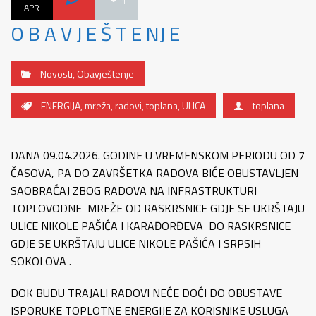
1
APR
O B A V J E Š T E NJ E
Novosti
,
Obavještenje
ENERGIJA
,
mreža
,
radovi
,
toplana
,
ULICA
toplana
DANA 09.04.2026. GODINE U VREMENSKOM PERIODU OD 7
ČASOVA, PA DO ZAVRŠETKA RADOVA BIĆE OBUSTAVLJEN
SAOBRAĆAJ ZBOG RADOVA NA INFRASTRUKTURI
TOPLOVODNE MREŽE OD RASKRSNICE GDJE SE UKRŠTAJU
ULICE NIKOLE PAŠIĆA I KARAĐORĐEVA DO RASKRSNICE
GDJE SE UKRŠTAJU ULICE NIKOLE PAŠIĆA I SRPSIH
SOKOLOVA .
DOK BUDU TRAJALI RADOVI NEĆE DOĆI DO OBUSTAVE
ISPORUKE TOPLOTNE ENERGIJE ZA KORISNIKE USLUGA