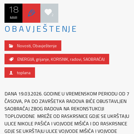
18
2
MAR
O B A V J E Š T E NJ E
Novosti
,
Obavještenje
ENERGIJA
,
grijanje
,
KORISNIK
,
radovi
,
SAOBRAĆAJ
toplana
DANA 19.03.2026. GODINE U VREMENSKOM PERIODU OD 7
ČASOVA, PA DO ZAVRŠETKA RADOVA BIĆE OBUSTAVLJEN
SAOBRAĆAJ ZBOG RADOVA NA REKONSTUKCIJI
TOPLOVODNE MREŽE OD RASKRSNICE GDJE SE UKRŠTAJU
ULICE NIKOLE PAŠIĆA I VOJVODE MIŠIĆA I DO RASKRSNICE
GDJE SE UKRŠTAJU ULICE VOJVODE MIŠIĆA I VOJVODE