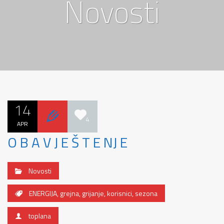
Novosti
14
4
APR
O B A V J E Š T E NJ E
Novosti
ENERGIJA
,
grejna
,
grijanje
,
korisnici
,
sezona
toplana