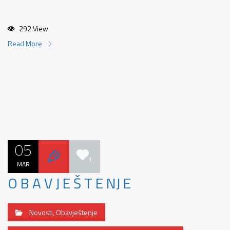
292 View
Read More
05
1
MAR
O B A V J E Š T E NJ E
Novosti
,
Obavještenje