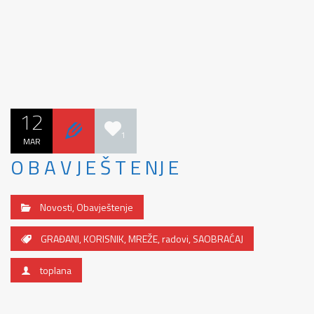
12
1
MAR
O B A V J E Š T E NJ E
Novosti
,
Obavještenje
GRAĐANI
,
KORISNIK
,
MREŽE
,
radovi
,
SAOBRAĆAJ
toplana