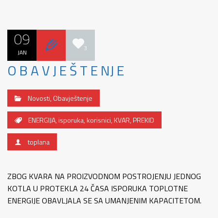
09
3
JAN
O B A V J E Š T E NJ E
Novosti
,
Obavještenje
ENERGIJA
,
isporuka
,
korisnici
,
KVAR
,
PREKID
toplana
ZBOG KVARA NA PROIZVODNOM POSTROJENJU JEDNOG
KOTLA U PROTEKLA 24 ČASA ISPORUKA TOPLOTNE
ENERGIJE OBAVLJALA SE SA UMANJENIM KAPACITETOM.