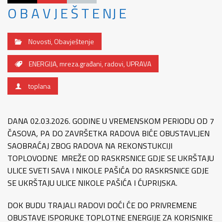
O B A V J E Š T E NJ E
Novosti
,
Obavještenje
ENERGIJA
,
mreza.građani
,
radovi
,
UPRAVA
toplana
DANA 02.03.2026. GODINE U VREMENSKOM PERIODU OD 7
ČASOVA, PA DO ZAVRŠETKA RADOVA BIĆE OBUSTAVLJEN
SAOBRAĆAJ ZBOG RADOVA NA REKONSTUKCIJI
TOPLOVODNE MREŽE OD RASKRSNICE GDJE SE UKRŠTAJU
ULICE SVETI SAVA I NIKOLE PAŠIĆA DO RASKRSNICE GDJE
SE UKRŠTAJU ULICE NIKOLE PAŠIĆA I ĆUPRIJSKA.
DOK BUDU TRAJALI RADOVI DOĆI ĆE DO PRIVREMENE
OBUSTAVE ISPORUKE TOPLOTNE ENERGIJE ZA KORISNIKE