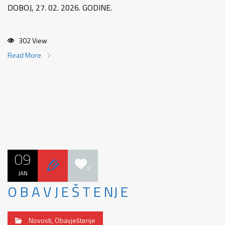
DOBOJ, 27. 02. 2026. GODINE.
302 View
Read More
09
3
JAN
O B A V J E Š T E NJ E
Novosti
,
Obavještenje