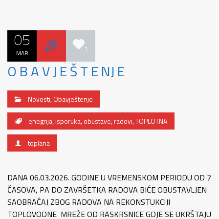
05
1
MAR
O B A V J E Š T E NJ E
Novosti
,
Obavještenje
enegrija
,
isporuka
,
obustave
,
radovi
,
TOPLOTNA
toplana
DANA 06.03.2026. GODINE U VREMENSKOM PERIODU OD 7
ČASOVA, PA DO ZAVRŠETKA RADOVA BIĆE OBUSTAVLJEN
SAOBRAĆAJ ZBOG RADOVA NA REKONSTUKCIJI
TOPLOVODNE MREŽE OD RASKRSNICE GDJE SE UKRŠTAJU