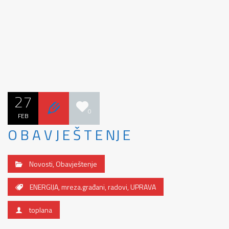
27
0
FEB
O B A V J E Š T E NJ E
Novosti
,
Obavještenje
ENERGIJA
,
mreza.građani
,
radovi
,
UPRAVA
toplana