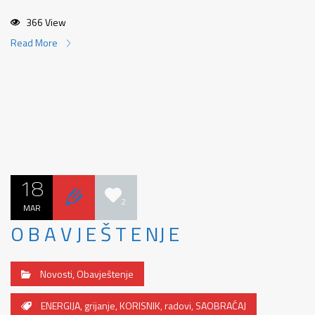
366 View
Read More
18
2
MAR
O B A V J E Š T E NJ E
Novosti
,
Obavještenje
ENERGIJA
,
grijanje
,
KORISNIK
,
radovi
,
SAOBRAĆAJ