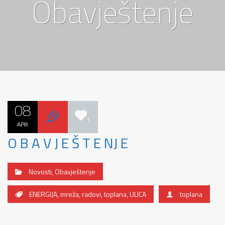
Obavještenje
08
1
APR
O B A V J E Š T E NJ E
Novosti
,
Obavještenje
ENERGIJA
,
mreža
,
radovi
,
toplana
,
ULICA
toplana