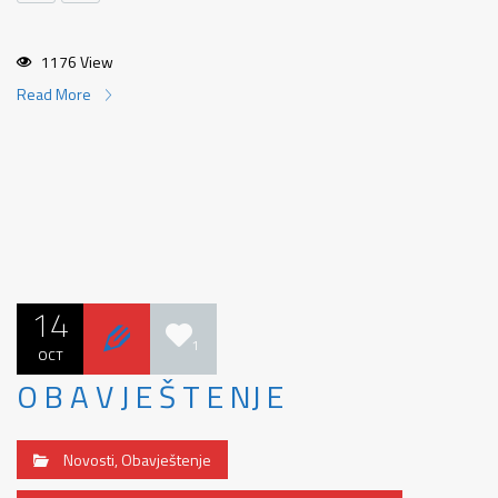
1176 View
Read More
14
1
OCT
O B A V J E Š T E NJ E
Novosti
,
Obavještenje