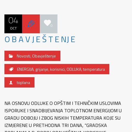
04
0
OCT
O B A V J E Š T E NJ E
Novosti
,
Obavještenje
ENERGIJA
,
grijanje
,
korisnici
,
ODLUKA
,
temperatura
toplana
NA OSNOVU ODLUKE O OPŠTIM I TEHNIČKIM USLOVIMA
ISPORUKE I SNADBIJEVANJA TOPLOTNOM ENERGIJOM U
GRADU DOBOJU I ZBOG NISKIH TEMPERATURA KOJE SU
IZMJERENE U PRETHODNA TRI DANA, “GRADSKA