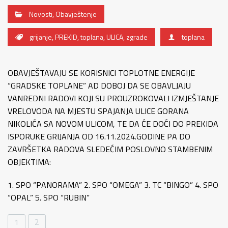
Novosti
,
Obavještenje
grijanje
,
PREKID
,
toplana
,
ULICA
,
zgrade
toplana
OBAVJEŠTAVAJU SE KORISNICI TOPLOTNE ENERGIJE
“GRADSKE TOPLANE” AD DOBOJ DA SE OBAVLJAJU
VANREDNI RADOVI KOJI SU PROUZROKOVALI IZMJEŠTANJE
VRELOVODA NA MJESTU SPAJANJA ULICE GORANA
NIKOLIĆA SA NOVOM ULICOM, TE DA ĆE DOĆI DO PREKIDA
ISPORUKE GRIJANJA OD 16.11.2024.GODINE PA DO
ZAVRŠETKA RADOVA SLEDEĆIM POSLOVNO STAMBENIM
OBJEKTIMA:
1. SPO “PANORAMA” 2. SPO “OMEGA” 3. TC “BINGO” 4. SPO
“OPAL” 5. SPO “RUBIN”
1
2