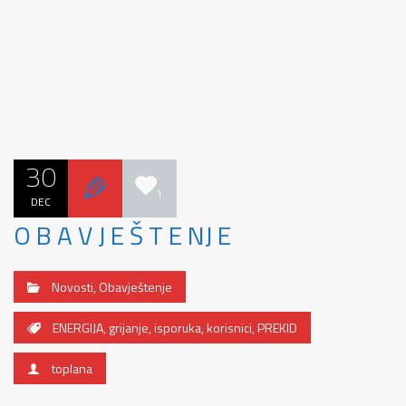
30
1
DEC
O B A V J E Š T E NJ E
Novosti
,
Obavještenje
ENERGIJA
,
grijanje
,
isporuka
,
korisnici
,
PREKID
toplana