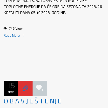
TOPLANA” A.D. DOBOJ OBAVJEŠTAVA KORISNIKE
TOPLOTNE ENERGIJE DA ĆE GREJNA SEZONA ZA 2025/26
KRENUTI DANA 05.10.2025. GODINE.
746 View
Read More
15
1
NOV
O B A V J E Š T E NJ E