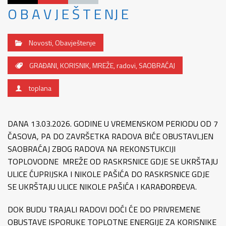
O B A V J E Š T E NJ E
Novosti
,
Obavještenje
GRAĐANI
,
KORISNIK
,
MREŽE
,
radovi
,
SAOBRAĆAJ
toplana
DANA 13.03.2026. GODINE U VREMENSKOM PERIODU OD 7
ČASOVA, PA DO ZAVRŠETKA RADOVA BIĆE OBUSTAVLJEN
SAOBRAĆAJ ZBOG RADOVA NA REKONSTUKCIJI
TOPLOVODNE MREŽE OD RASKRSNICE GDJE SE UKRŠTAJU
ULICE ĆUPRIJSKA I NIKOLE PAŠIĆA DO RASKRSNICE GDJE
SE UKRŠTAJU ULICE NIKOLE PAŠIĆA I KARAĐORĐEVA.
DOK BUDU TRAJALI RADOVI DOĆI ĆE DO PRIVREMENE
OBUSTAVE ISPORUKE TOPLOTNE ENERGIJE ZA KORISNIKE