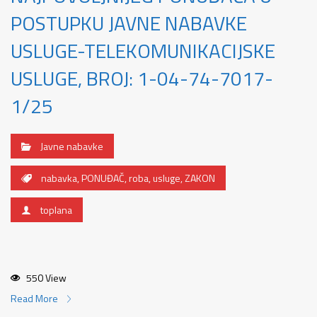
POSTUPKU JAVNE NABAVKE
USLUGE-TELEKOMUNIKACIJSKE
USLUGE, BROJ: 1-04-74-7017-
1/25
Javne nabavke
nabavka
,
PONUĐAČ
,
roba
,
usluge
,
ZAKON
toplana
550 View
Read More