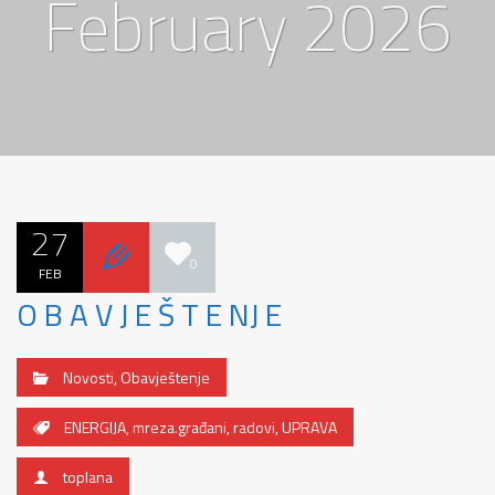
February 2026
27
0
FEB
O B A V J E Š T E NJ E
Novosti
,
Obavještenje
ENERGIJA
,
mreza.građani
,
radovi
,
UPRAVA
toplana