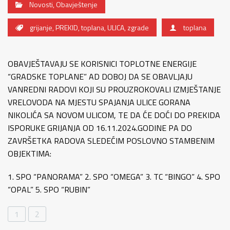
Novosti
,
Obavještenje
grijanje
,
PREKID
,
toplana
,
ULICA
,
zgrade
toplana
OBAVJEŠTAVAJU SE KORISNICI TOPLOTNE ENERGIJE
“GRADSKE TOPLANE” AD DOBOJ DA SE OBAVLJAJU
VANREDNI RADOVI KOJI SU PROUZROKOVALI IZMJEŠTANJE
VRELOVODA NA MJESTU SPAJANJA ULICE GORANA
NIKOLIĆA SA NOVOM ULICOM, TE DA ĆE DOĆI DO PREKIDA
ISPORUKE GRIJANJA OD 16.11.2024.GODINE PA DO
ZAVRŠETKA RADOVA SLEDEĆIM POSLOVNO STAMBENIM
OBJEKTIMA:
1. SPO “PANORAMA” 2. SPO “OMEGA” 3. TC “BINGO” 4. SPO
“OPAL” 5. SPO “RUBIN”
1
2