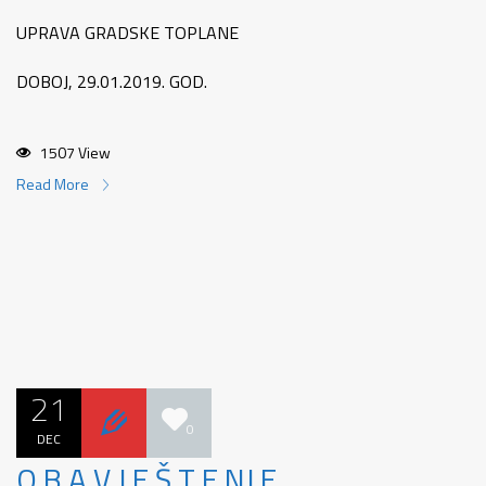
UPRAVA GRADSKE TOPLANE
DOBOJ, 29.01.2019. GOD.
1507 View
Read More
21
0
DEC
O B A V J E Š T E NJ E