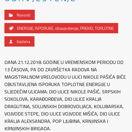
Novosti
ENERGIJE
,
ISPORUKE
,
obavjestenje
,
PREKID
,
TOPLOTNE
toplana
DANA 21.12.2018. GODINE U VREMENSKOM PERIODU OD
13 ČASOVA, PA DO ZAVRŠETKA RADOVA NA
MAGISTRALNOM VRELOVODU U ULICI NIKOLE PAŠIĆA BIĆE
OBUSTAVLJENA ISPORUKA TOPLOTNE ENERGIJE U
SLJEDEĆIM ULICAMA: DIO ULICE NIKOLE PAŠIĆ, SRPSKIH
SOKOLOVA, KARAĐORĐEVA, DIO ULICE KRALJA
DRAGUTINA, SOLUNSKIH DOBROVOLJACA, KOLUBARSKA,
VOJVODE STEPE, DIO ULICE VOJVODE MIŠIĆA, DIO ULICE
KRALJA ALEKSANDRA, POP LJUBINA, KRNJINSKA I
KRNJINSKIH BRIGADA.