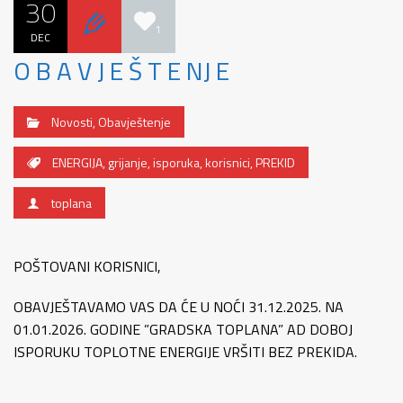
30
1
DEC
O B A V J E Š T E NJ E
Novosti
,
Obavještenje
ENERGIJA
,
grijanje
,
isporuka
,
korisnici
,
PREKID
toplana
POŠTOVANI KORISNICI,
OBAVJEŠTAVAMO VAS DA ĆE U NOĆI 31.12.2025. NA
01.01.2026. GODINE ”GRADSKA TOPLANA” AD DOBOJ
ISPORUKU TOPLOTNE ENERGIJE VRŠITI BEZ PREKIDA.