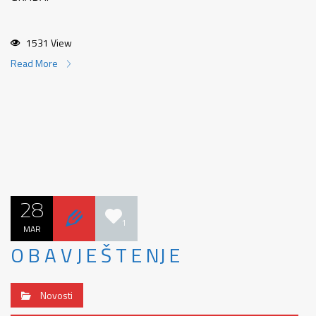
1531 View
Read More
28
1
MAR
O B A V J E Š T E NJ E
Novosti