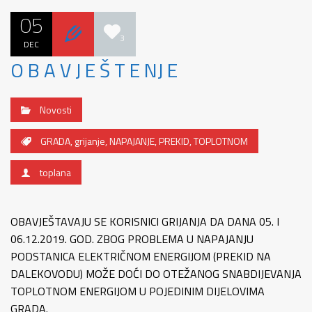
05
3
DEC
O B A V J E Š T E NJ E
Novosti
GRADA
,
grijanje
,
NAPAJANJE
,
PREKID
,
TOPLOTNOM
toplana
OBAVJEŠTAVAJU SE KORISNICI GRIJANJA DA DANA 05. I
06.12.2019. GOD. ZBOG PROBLEMA U NAPAJANJU
PODSTANICA ELEKTRIČNOM ENERGIJOM (PREKID NA
DALEKOVODU) MOŽE DOĆI DO OTEŽANOG SNABDIJEVANJA
TOPLOTNOM ENERGIJOM U POJEDINIM DIJELOVIMA
GRADA.