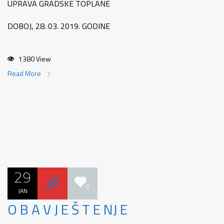
UPRAVA GRADSKE TOPLANE
DOBOJ, 28. 03. 2019. GODINE
1380 View
Read More
29
0
JAN
O B A V J E Š T E NJ E