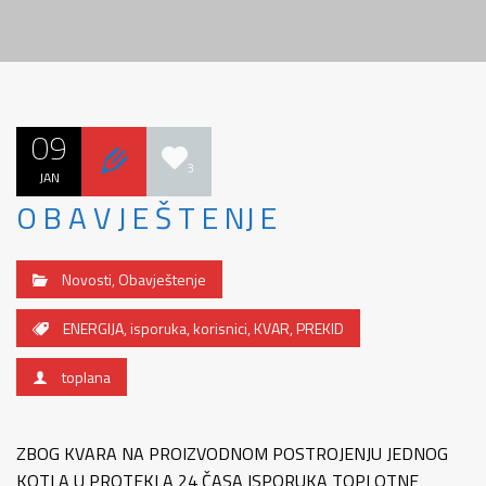
09
3
JAN
O B A V J E Š T E NJ E
Novosti
,
Obavještenje
ENERGIJA
,
isporuka
,
korisnici
,
KVAR
,
PREKID
toplana
ZBOG KVARA NA PROIZVODNOM POSTROJENJU JEDNOG
KOTLA U PROTEKLA 24 ČASA ISPORUKA TOPLOTNE