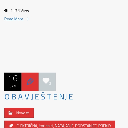
1173 View
Read More
16
2
JAN
O B A V J E Š T E NJ E
Novosti
ELEKTRIČNA
,
korisnici
,
NAPAJANJE
,
PODSTANICE
,
PREKID