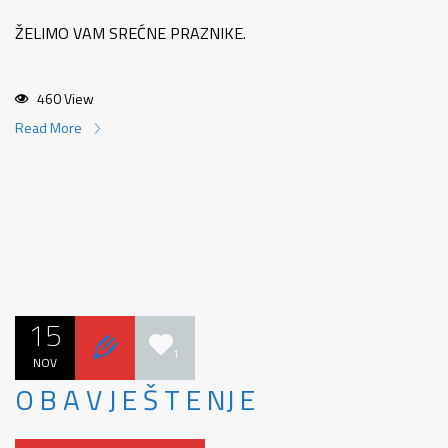
ŽELIMO VAM SREĆNE PRAZNIKE.
460 View
Read More
15
1
NOV
O B A V J E Š T E NJ E