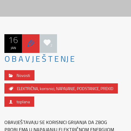
16
2
JAN
O B A V J E Š T E NJ E
Novosti
ELEKTRIČNA
,
korisnici
,
NAPAJANJE
,
PODSTANICE
,
PREKID
toplana
OBAVJEŠTAVAJU SE KORISNICI GRIJANJA DA ZBOG
PROBLEMA U NAPAJANJU ELEKTRIČNOM ENERGIJOM