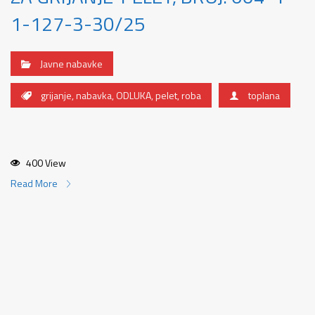
1-127-3-30/25
Javne nabavke
grijanje
,
nabavka
,
ODLUKA
,
pelet
,
roba
toplana
400 View
Read More