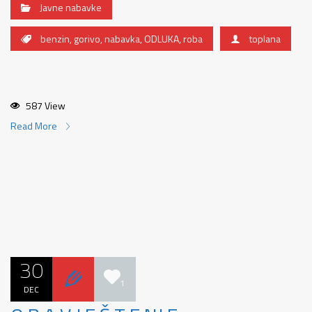
Javne nabavke
benzin
,
gorivo
,
nabavka
,
ODLUKA
,
roba
toplana
587 View
Read More
30
1
DEC