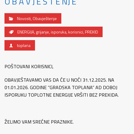
O B A V J E Š T E NJ E
Novosti
,
Obavještenje
ENERGIJA
,
grijanje
,
isporuka
,
korisnici
,
PREKID
toplana
POŠTOVANI KORISNICI,
OBAVJEŠTAVAMO VAS DA ĆE U NOĆI 31.12.2025. NA
01.01.2026. GODINE ”GRADSKA TOPLANA” AD DOBOJ
ISPORUKU TOPLOTNE ENERGIJE VRŠITI BEZ PREKIDA.
ŽELIMO VAM SREĆNE PRAZNIKE.