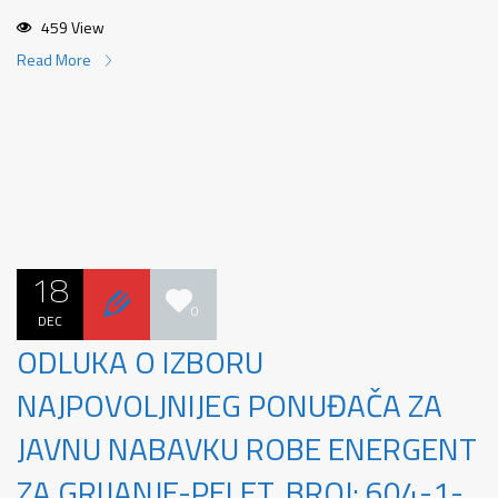
459 View
Read More
18
0
DEC
ODLUKA O IZBORU
NAJPOVOLJNIJEG PONUĐAČA ZA
JAVNU NABAVKU ROBE ENERGENT
ZA GRIJANJE-PELET, BROJ: 604-1-