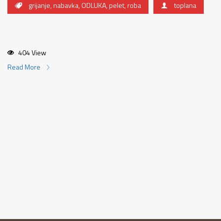
grijanje
,
nabavka
,
ODLUKA
,
pelet
,
roba
toplana
404 View
Read More