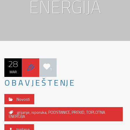
ENERGIJA
28
1
MAR
O B A V J E Š T E NJ E
Novosti
grijanje
,
isporuka
,
PODSTANICE
,
PREKID
,
TOPLOTNA
ENERGIJA
toplana