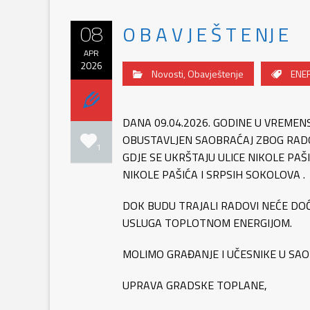
08
O B A V J E Š T E NJ E
APR
2026
Novosti
,
Obavještenje
ENER
DANA 09.04.2026. GODINE U VREME
OBUSTAVLJEN SAOBRAĆAJ ZBOG RAD
1
GDJE SE UKRŠTAJU ULICE NIKOLE PA
NIKOLE PAŠIĆA I SRPSIH SOKOLOVA .
DOK BUDU TRAJALI RADOVI NEĆE DO
USLUGA TOPLOTNOM ENERGIJOM.
MOLIMO GRAĐANJE I UČESNIKE U SAO
UPRAVA GRADSKE TOPLANE,