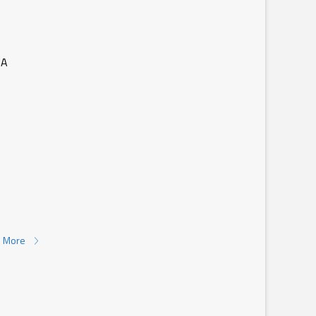
NA
 More