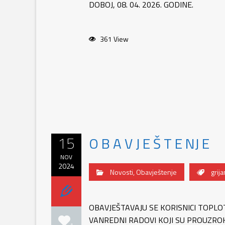
DOBOJ, 08. 04. 2026. GODINE.
361 View
15
O B A V J E Š T E NJ E
NOV
2024
Novosti
,
Obavještenje
grija
OBAVJEŠTAVAJU SE KORISNICI TOPLO
VANREDNI RADOVI KOJI SU PROUZROK