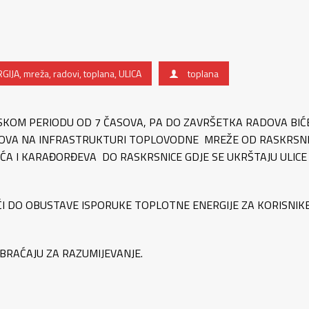
GIJA
,
mreža
,
radovi
,
toplana
,
ULICA
toplana
NSKOM PERIODU OD 7 ČASOVA, PA DO ZAVRŠETKA RADOVA BIĆ
OVA NA INFRASTRUKTURI TOPLOVODNE MREŽE OD RASKRSN
ŠIĆA I KARAĐORĐEVA DO RASKRSNICE GDJE SE UKRŠTAJU ULICE
ĆI DO OBUSTAVE ISPORUKE TOPLOTNE ENERGIJE ZA KORISNIK
BRAĆAJU ZA RAZUMIJEVANJE.