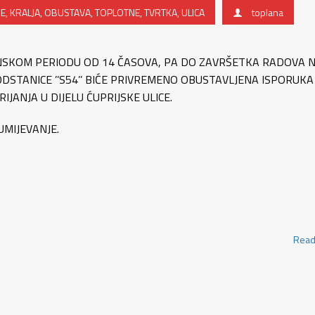
KE
,
KRALJA
,
OBUSTAVA
,
TOPLOTNE
,
TVRTKA
,
ULICA
toplana
MENSKOM PERIODU OD 14 ČASOVA, PA DO ZAVRŠETKA RADOVA 
STANICE ’’S54’’ BIĆE PRIVREMENO OBUSTAVLJENA ISPORUKA
JANJA U DIJELU ĆUPRIJSKE ULICE.
UMIJEVANJE.
Read