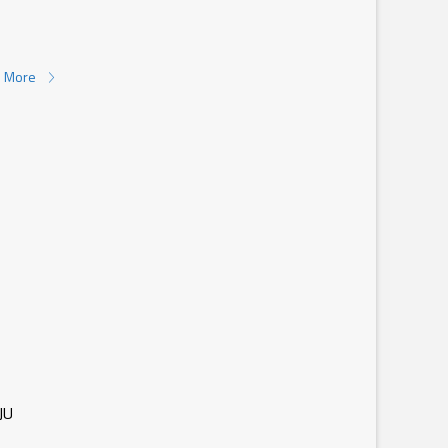
 More
JU