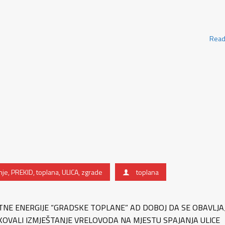
Read
nje
,
PREKID
,
toplana
,
ULICA
,
zgrade
toplana
TNE ENERGIJE “GRADSKE TOPLANE” AD DOBOJ DA SE OBAVLJA
OVALI IZMJEŠTANJE VRELOVODA NA MJESTU SPAJANJA ULICE