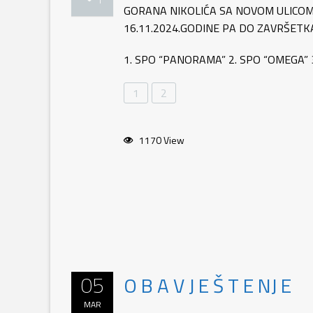
1
GORANA NIKOLIĆA SA NOVOM ULICOM,
16.11.2024.GODINE PA DO ZAVRŠET
1. SPO “PANORAMA” 2. SPO “OMEGA” 3.
1
2
1170 View
05
O B A V J E Š T E NJ E
MAR