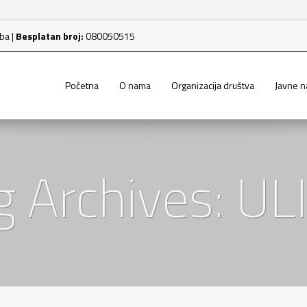
.ba
|
Besplatan broj:
080050515
Početna
O nama
Organizacija društva
Javne 
g Archives: UL