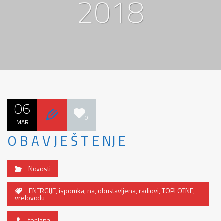
2018
06
0
MAR
O B A V J E Š T E NJ E
Novosti
ENERGIJE
,
isporuka
,
na
,
obustavljena
,
radiovi
,
TOPLOTNE
,
vrelovodu
toplana