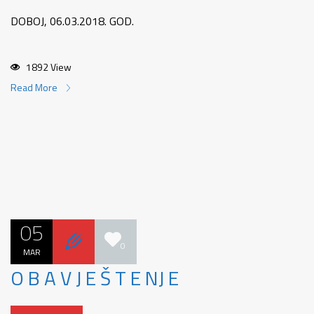
DOBOJ, 06.03.2018. GOD.
1892 View
Read More
05
0
MAR
O B A V J E Š T E NJ E