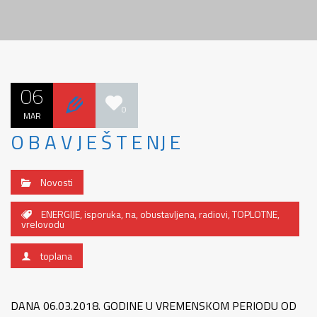
06
0
MAR
O B A V J E Š T E NJ E
Novosti
ENERGIJE
,
isporuka
,
na
,
obustavljena
,
radiovi
,
TOPLOTNE
,
vrelovodu
toplana
DANA 06.03.2018. GODINE U VREMENSKOM PERIODU OD