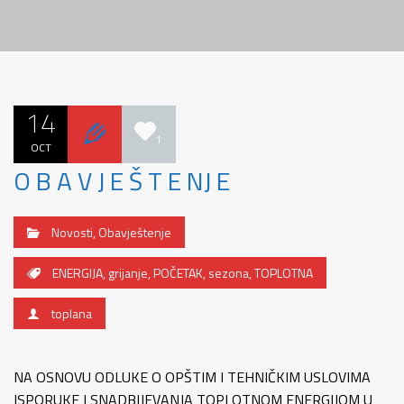
14
1
OCT
O B A V J E Š T E NJ E
Novosti
,
Obavještenje
ENERGIJA
,
grijanje
,
POČETAK
,
sezona
,
TOPLOTNA
toplana
NA OSNOVU ODLUKE O OPŠTIM I TEHNIČKIM USLOVIMA
ISPORUKE I SNADBIJEVANJA TOPLOTNOM ENERGIJOM U