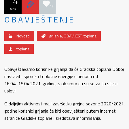
14
17
APR
O B A V J E Š T E NJ E
Novosti
grijanje
,
OBAVIJEST
,
toplana
toplana
Obavještavamo korisnike grijanja da će Gradska toplana Doboj
nastaviti isporuku toplotne energije u periodu od
16.04.-18.04.2021. godine, s obzirom da su se za to stekli
uslovi.
O daljnjim aktivnostima i završetku grejne sezone 2020/2021.
godine korisnici grijanja će biti obaviješteni putem internet
stranice Gradske toplane i sredstava informisanja.