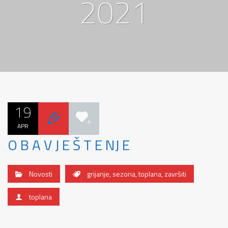
2021
19
4
APR
O B A V J E Š T E NJ E
Novosti
grijanje
,
sezona
,
toplana
,
završiti
toplana