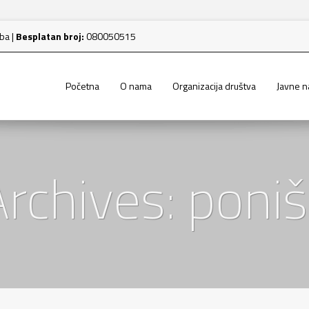
.ba
|
Besplatan broj:
080050515
Početna
O nama
Organizacija društva
Javne 
rchives: poniš