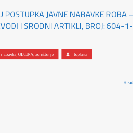
U POSTUPKA JAVNE NABAVKE ROBA 
VODI I SRODNI ARTIKLI, BROJ: 604-1
,
nabavka
,
ODLUKA
,
poništenje
toplana
Read