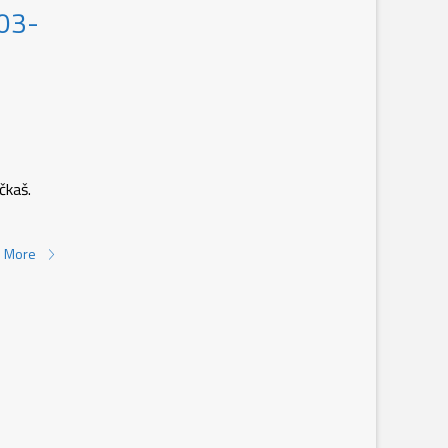
203-
čkaš.
 More