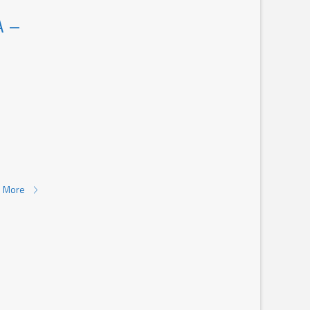
A –
 More