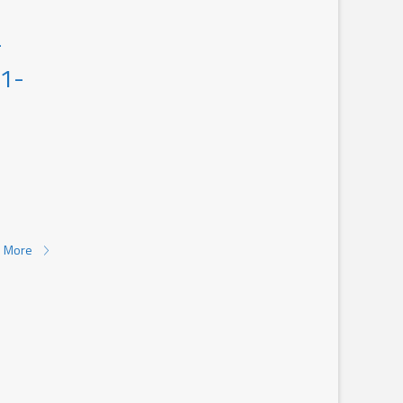
–
-1-
 More