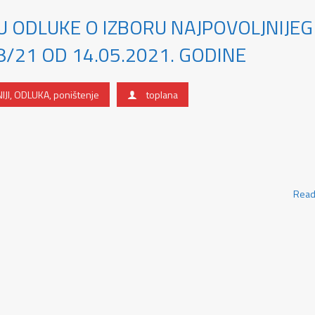
U ODLUKE O IZBORU NAJPOVOLJNIJEG
/21 OD 14.05.2021. GODINE
IJI
,
ODLUKA
,
poništenje
toplana
Read