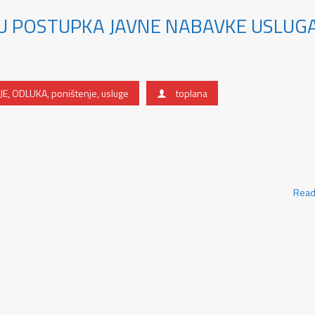
U POSTUPKA JAVNE NABAVKE USLUG
JE
,
ODLUKA
,
poništenje
,
usluge
toplana
Read