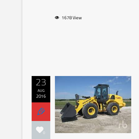
1678 View
23
AUG
2016
0