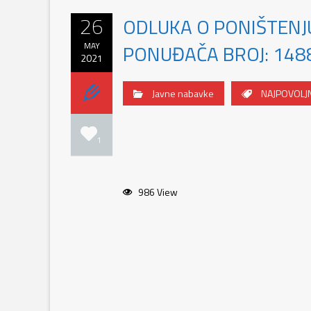
26
ODLUKA O PONIŠTENJ
MAY
PONUĐAČA BROJ: 1488
2021
Javne nabavke
NAJPOVOLJN
1
986 View