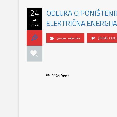
24
ODLUKA O PONIŠTENJ
JAN
ELEKTRIČNA ENERGIJ
2024
Javne nabavke
JAVNE
,
ODL
0
1154 View