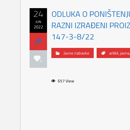
24
ODLUKA O PONIŠTENJ
JUN
RAZNI IZRAĐENI PROIZ
2022
147-3-8/22
Javne nabavke
artikli
,
javna
0
657 View