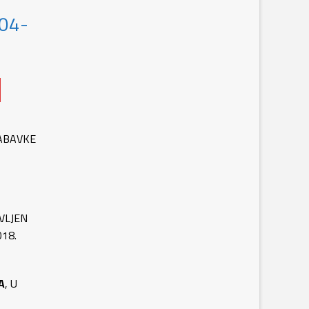
04-
NABAVKE
VLJEN
18.
A
, U