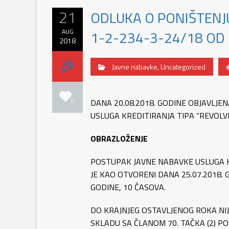
21
ODLUKA O PONIŠTENJ
AUG
1-2-234-3-24/18 OD 
2018
Javne nabavke
,
Uncategorized
0
DANA 20.08.2018. GODINE OBJAVLJ
USLUGA KREDITIRANJA TIPA ”REVOLVI
OBRAZLOŽENJE
POSTUPAK JAVNE NABAVKE USLUGA KR
JE KAO OTVORENI DANA 25.07.2018.
GODINE, 10 ČASOVA.
DO KRAJNJEG OSTAVLJENOG ROKA NIJ
SKLADU SA ČLANOM 70. TAČKA (2) PO