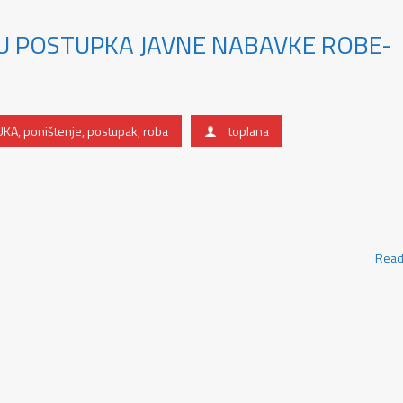
U POSTUPKA JAVNE NABAVKE ROBE-
A
UKA
,
poništenje
,
postupak
,
roba
toplana
Read