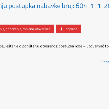
enju postupka nabavke broj: 604-1-1-
vka
,
poništenje
,
toplana
,
utovarivač
toplana
bavještenje o poništenju otvorenog postupka robe – utovarivač to
Read