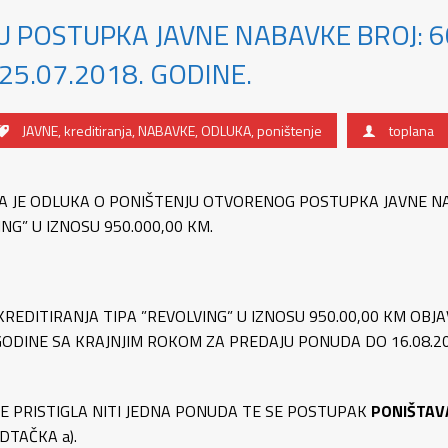
U POSTUPKA JAVNE NABAVKE BROJ: 6
25.07.2018. GODINE.
JAVNE
,
kreditiranja
,
NABAVKE
,
ODLUKA
,
poništenje
toplana
ENA JE ODLUKA O PONIŠTENJU OTVORENOG POSTUPKA JAVNE 
NG” U IZNOSU 950.000,00 KM.
EDITIRANJA TIPA ”REVOLVING” U IZNOSU 950.00,00 KM OBJA
 GODINE SA KRAJNJIM ROKOM ZA PREDAJU PONUDA DO 16.08.20
E PRISTIGLA NITI JEDNA PONUDA TE SE POSTUPAK
PONIŠTAV
DTAČKA a).