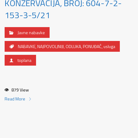
KONZERVACIJA, BROJ: 604-7-2-
153-3-5/21
Javne nabavke
NABAVKE
,
NAJPOVOLJNIJI
,
ODLUKA
,
PONUĐAČ
,
usluga
toplana
879 View
Read More