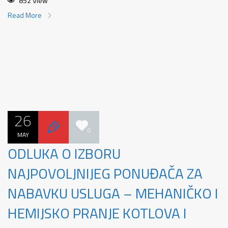
852 View
Read More
26
0
MAY
ODLUKA O IZBORU
NAJPOVOLJNIJEG PONUĐAČA ZA
NABAVKU USLUGA – MEHANIČKO I
HEMIJSKO PRANJE KOTLOVA I