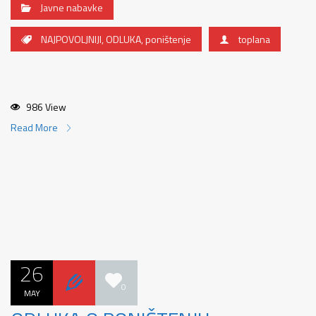
Javne nabavke
NAJPOVOLJNIJI
,
ODLUKA
,
poništenje
toplana
986 View
Read More
26
0
MAY