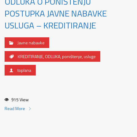
ODLUKA O PONIŠTENJU
POSTUPKA JAVNE NABAVKE
USLUGA – KREDITIRANJE
Javne nabavke
KREDITIRANJE
,
ODLUKA
,
poništenje
,
usluge
toplana
915 View
Read More