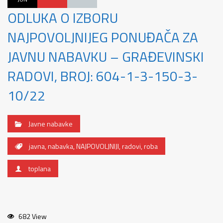
ODLUKA O IZBORU
NAJPOVOLJNIJEG PONUĐAČA ZA
JAVNU NABAVKU – GRAĐEVINSKI
RADOVI, BROJ: 604-1-3-150-3-
10/22
Javne nabavke
javna
,
nabavka
,
NAJPOVOLJNIJI
,
radovi
,
roba
toplana
682 View