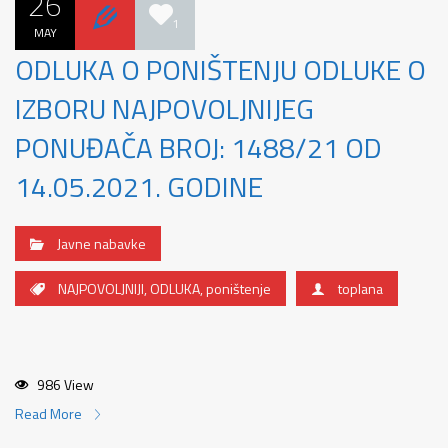
26
1
MAY
ODLUKA O PONIŠTENJU ODLUKE O
IZBORU NAJPOVOLJNIJEG
PONUĐAČA BROJ: 1488/21 OD
14.05.2021. GODINE
Javne nabavke
NAJPOVOLJNIJI
,
ODLUKA
,
poništenje
toplana
986 View
Read More