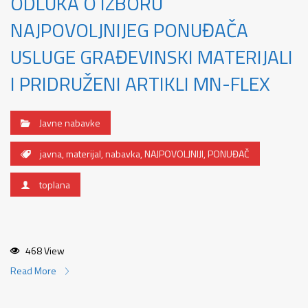
ODLUKA O IZBORU
NAJPOVOLJNIJEG PONUĐAČA
USLUGE GRAĐEVINSKI MATERIJALI
I PRIDRUŽENI ARTIKLI MN-FLEX
Javne nabavke
javna
,
materijal
,
nabavka
,
NAJPOVOLJNIJI
,
PONUĐAČ
toplana
468 View
Read More