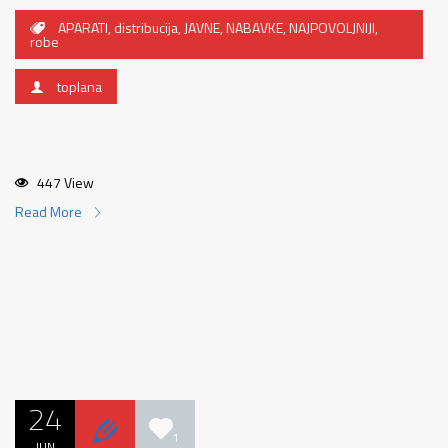
APARATI
,
distribucija
,
JAVNE
,
NABAVKE
,
NAJPOVOLJNIJI
,
robe
toplana
447 View
Read More
24
1
JUN