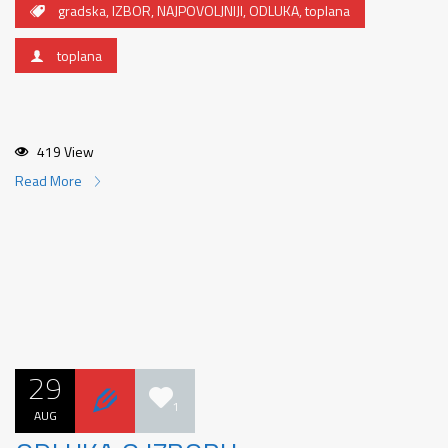
gradska
,
IZBOR
,
NAJPOVOLJNIJI
,
ODLUKA
,
toplana
toplana
419 View
Read More
29
1
AUG