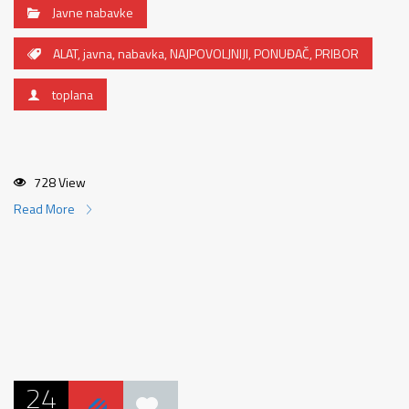
Javne nabavke
ALAT
,
javna
,
nabavka
,
NAJPOVOLJNIJI
,
PONUĐAČ
,
PRIBOR
toplana
728 View
Read More
24