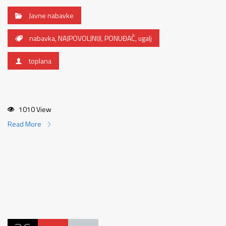
Javne nabavke
nabavka
,
NAJPOVOLJNIJI
,
PONUĐAČ
,
ugalj
toplana
1010 View
Read More