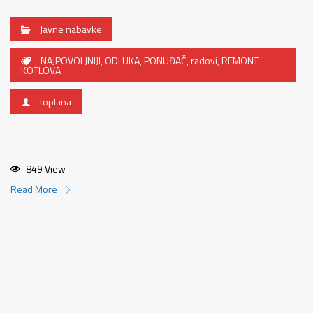
Javne nabavke
NAJPOVOLJNIJI
,
ODLUKA
,
PONUĐAČ
,
radovi
,
REMONT
KOTLOVA
toplana
849 View
Read More