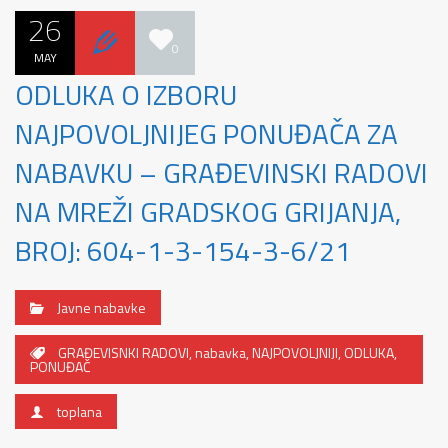
26
0
MAY
ODLUKA O IZBORU
NAJPOVOLJNIJEG PONUĐAČA ZA
NABAVKU – GRAĐEVINSKI RADOVI
NA MREŽI GRADSKOG GRIJANJA,
BROJ: 604-1-3-154-3-6/21
Javne nabavke
GRAĐEVISNKI RADOVI
,
nabavka
,
NAJPOVOLJNIJI
,
ODLUKA
,
PONUĐAČ
toplana