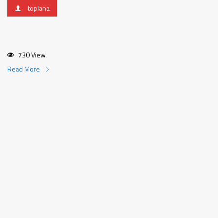
toplana
730 View
Read More