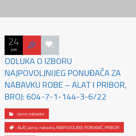
24
0
JUN
ODLUKA O IZBORU
NAJPOVOLJNIJEG PONUĐAČA ZA
NABAVKU ROBE – ALAT I PRIBOR,
BROJ: 604-7-1-144-3-6/22
Javne nabavke
ALAT
,
javna
,
nabavka
,
NAJPOVOLJNIJI
,
PONUĐAČ
,
PRIBOR