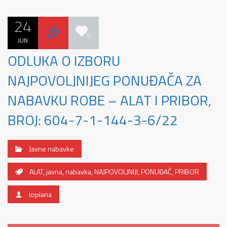
24
0
JUN
ODLUKA O IZBORU
NAJPOVOLJNIJEG PONUĐAČA ZA
NABAVKU ROBE – ALAT I PRIBOR,
BROJ: 604-7-1-144-3-6/22
Javne nabavke
ALAT
,
javna
,
nabavka
,
NAJPOVOLJNIJI
,
PONUĐAČ
,
PRIBOR
toplana