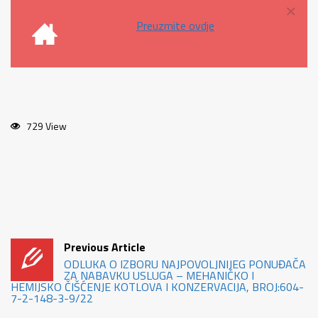
×
Preuzmite ovdje
729 View
Previous Article
ODLUKA O IZBORU NAJPOVOLJNIJEG PONUĐAČA
ZA NABAVKU USLUGA – MEHANIČKO I
HEMIJSKO ČIŠĆENJE KOTLOVA I KONZERVACIJA, BROJ:604-
7-2-148-3-9/22