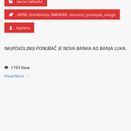
Javne nabavke
JAVNE
,
kreditiranja
,
NABAVKE
,
otvoreni
,
postupak
,
usluge
toplana
NAJPOVOLJNIJI PONUĐAČ JE NOVA BANKA AD BANJA LUKA.
1793 View
Read More