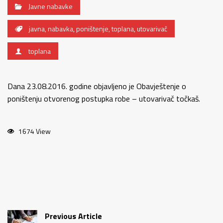
Javne nabavke
javna
,
nabavka
,
poništenje
,
toplana
,
utovarivač
toplana
Dana 23.08.2016. godine objavljeno je Obavještenje o
poništenju otvorenog postupka robe – utovarivač točkaš.
1674 View
Previous Article