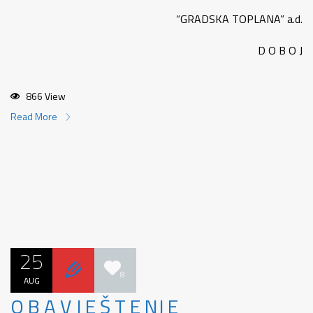
“GRADSKA TOPLANA” a.d.
D O B O J
866 View
Read More
25
8
AUG
O B A V J E Š T E NJ E