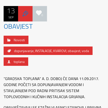
13
0
SEP
OBAVJEST
Novosti
dopunjavanje
,
INSTALACIJE
,
KVAROVI
,
obavjest
,
voda
toplana
”GRADSKA TOPLANA” A. D. DOBOJ ĆE DANA 11.09.2017.
GODINE POČETI SA DOPUNJAVANJEM VODOM I
STAVLJANJEM POD RADNI PRITISAK SISTEM
TOPLOVODNIH I KUĆNIH INSTALACIJA GRIJANJA.
OBAVJEŠTAVAJU SE ETAŽNI VLASNICI STANOVA I PRAVNA