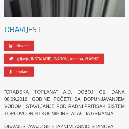
OBAVIJEST
Novosti
grijanje
,
INSTALACIJE
,
KVAROVI
,
toplana
,
VLASNICI
toplana
”GRADSKA TOPLANA” A.D. DOBOJ ĆE DANA
08.09.2016. GODINE POČETI SA DOPUNJAVANJEM
VODOM I STAVLJANJE POD RADNI PRITISAK SISTEM
TOPLOVODNIH I KUĆNIH INSTALACIJA GRIJANJA.
OBAVJEŠTAVAJU SE ETAŽNI VLASNICI STANOVA I