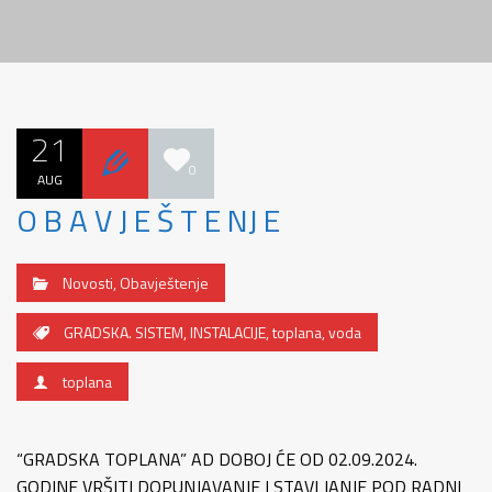
21
0
AUG
O B A V J E Š T E NJ E
Novosti
,
Obavještenje
GRADSKA. SISTEM
,
INSTALACIJE
,
toplana
,
voda
toplana
“GRADSKA TOPLANA” AD DOBOJ ĆE OD 02.09.2024.
GODINE VRŠITI DOPUNJAVANJE I STAVLJANJE POD RADNI