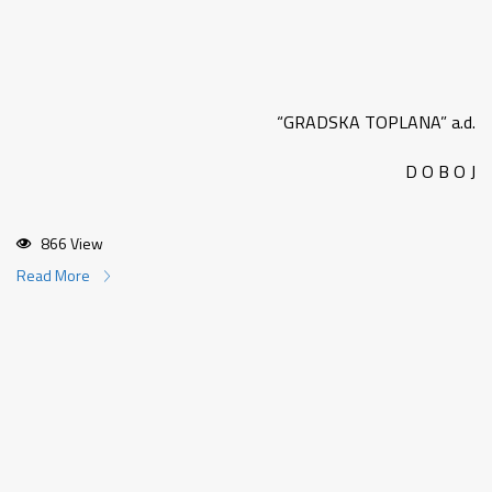
“GRADSKA TOPLANA” a.d.
D O B O J
866 View
Read More