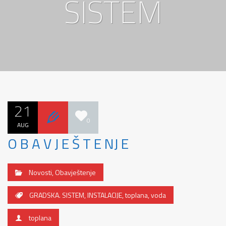
SISTEM
21
0
AUG
O B A V J E Š T E NJ E
Novosti
,
Obavještenje
GRADSKA. SISTEM
,
INSTALACIJE
,
toplana
,
voda
toplana