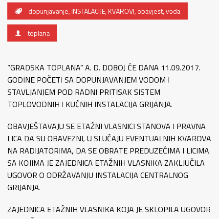
dopunjavanje
,
INSTALACIJE
,
KVAROVI
,
obavjest
,
voda
toplana
”GRADSKA TOPLANA” A. D. DOBOJ ĆE DANA 11.09.2017.
GODINE POČETI SA DOPUNJAVANJEM VODOM I
STAVLJANJEM POD RADNI PRITISAK SISTEM
TOPLOVODNIH I KUĆNIH INSTALACIJA GRIJANJA.
OBAVJEŠTAVAJU SE ETAŽNI VLASNICI STANOVA I PRAVNA
LICA DA SU OBAVEZNI, U SLUČAJU EVENTUALNIH KVAROVA
NA RADIJATORIMA, DA SE OBRATE PREDUZEĆIMA I LICIMA
SA KOJIMA JE ZAJEDNICA ETAŽNIH VLASNIKA ZAKLJUČILA
UGOVOR O ODRŽAVANJU INSTALACIJA CENTRALNOG
GRIJANJA.
ZAJEDNICA ETAŽNIH VLASNIKA KOJA JE SKLOPILA UGOVOR