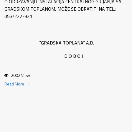
O ODRŽAVANJU INSTALACIJA CENTRALNOG GRIJANJA SA
GRADSKOM TOPLANOM, MOŽE SE OBRATITI NA TEL.:
053/222-921
”GRADSKA TOPLANA” A.D.
D O B O J
2002 View
Read More