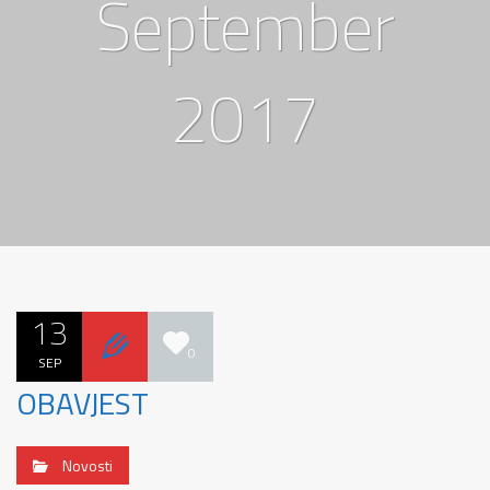
September
2017
13
0
SEP
OBAVJEST
Novosti