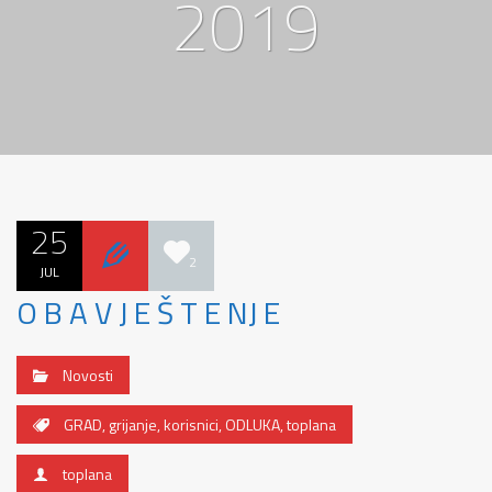
2019
25
2
JUL
O B A V J E Š T E NJ E
Novosti
GRAD
,
grijanje
,
korisnici
,
ODLUKA
,
toplana
toplana