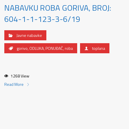
NABAVKU ROBA GORIVA, BROJ:
604-1-1-123-3-6/19
Javne nabavke
gorivo
,
ODLUKA
,
PONUĐAČ
,
roba
toplana
1268 View
Read More