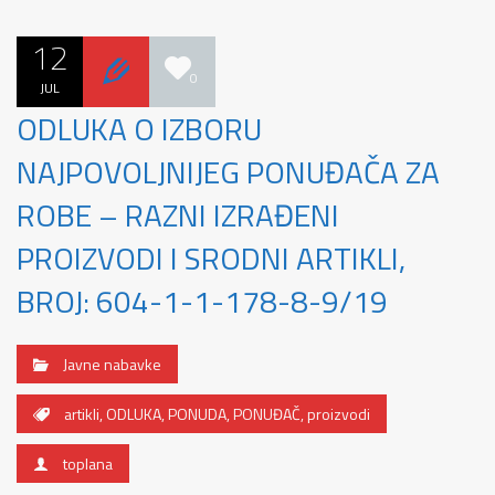
12
0
JUL
ODLUKA O IZBORU
NAJPOVOLJNIJEG PONUĐAČA ZA
ROBE – RAZNI IZRAĐENI
PROIZVODI I SRODNI ARTIKLI,
BROJ: 604-1-1-178-8-9/19
Javne nabavke
artikli
,
ODLUKA
,
PONUDA
,
PONUĐAČ
,
proizvodi
toplana