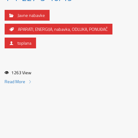
Javne nabavke
APARATI
,
ENERGIJA
,
nabavka
,
ODLUKA
,
PONUĐAČ
toplana
1263 View
Read More