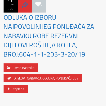
15
0
JUL
ODLUKA O IZBORU
NAJPOVOLJNIJEG PONUĐAČA ZA
NABAVKU ROBE REZERVNI
DIJELOVI ROŠTILJA KOTLA,
BROJ:604-1-1-203-3-20/19
Javne nabavke
DIJELOVI
,
NABAVKU
,
ODLUKA
,
PONUĐAČ
,
roba
toplana