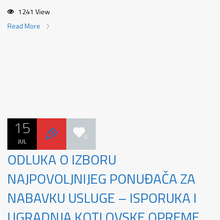
1241 View
Read More
15
0
JUL
ODLUKA O IZBORU
NAJPOVOLJNIJEG PONUĐAČA ZA
NABAVKU USLUGE – ISPORUKA I
UGRADNJA KOTLOVSKE OPREME,