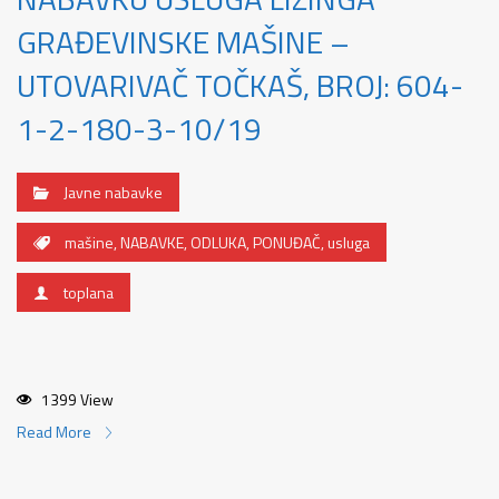
GRAĐEVINSKE MAŠINE –
UTOVARIVAČ TOČKAŠ, BROJ: 604-
1-2-180-3-10/19
Javne nabavke
mašine
,
NABAVKE
,
ODLUKA
,
PONUĐAČ
,
usluga
toplana
1399 View
Read More