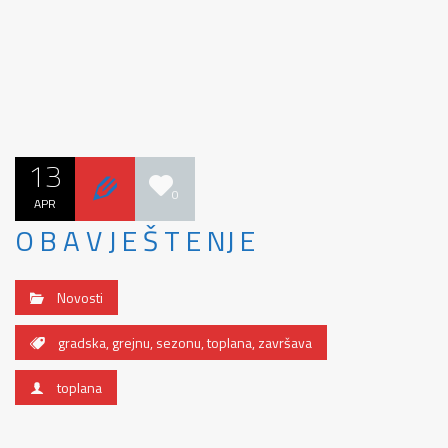
13
0
APR
O B A V J E Š T E NJ E
Novosti
gradska
,
grejnu
,
sezonu
,
toplana
,
završava
toplana