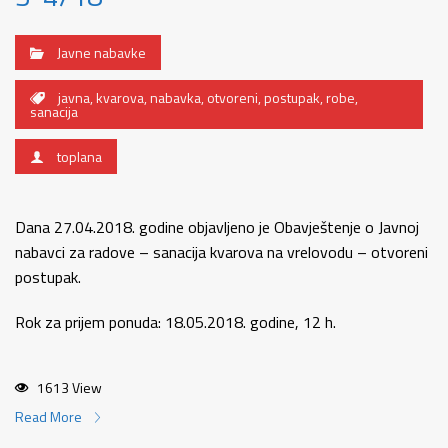
Javne nabavke
javna
,
kvarova
,
nabavka
,
otvoreni
,
postupak
,
robe
,
sanacija
toplana
Dana 27.04.2018. godine objavljeno je Obavještenje o Javnoj
nabavci za radove – sanacija kvarova na vrelovodu – otvoreni
postupak.
Rok za prijem ponuda: 18.05.2018. godine, 12 h.
1613 View
Read More