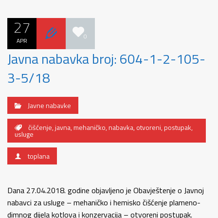
27
0
APR
Javna nabavka broj: 604-1-2-105-
3-5/18
Javne nabavke
čišćenje
,
javna
,
mehaničko
,
nabavka
,
otvoreni
,
postupak
,
usluge
toplana
Dana 27.04.2018. godine objavljeno je Obavještenje o Javnoj
nabavci za usluge – mehaničko i hemisko čišćenje plameno-
dimnog dijela kotlova i konzervacija – otvoreni postupak.