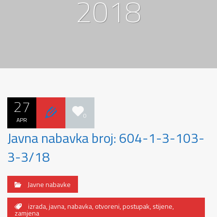
2018
27
0
APR
Javna nabavka broj: 604-1-3-103-
3-3/18
Javne nabavke
izrada
,
javna
,
nabavka
,
otvoreni
,
postupak
,
stijene
,
zamjena