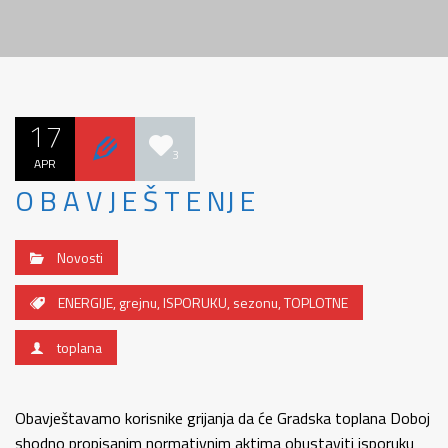
17
3
APR
O B A V J E Š T E NJ E
Novosti
ENERGIJE
,
grejnu
,
ISPORUKU
,
sezonu
,
TOPLOTNE
toplana
Obavještavamo korisnike grijanja da će Gradska toplana Doboj
shodno propisanim normativnim aktima obustaviti isporuku