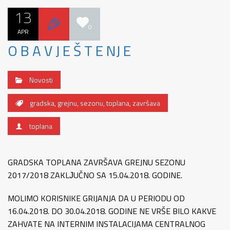
13
0
APR
O B A V J E Š T E NJ E
Novosti
gradska
,
grejnu
,
sezonu
,
toplana
,
završava
toplana
GRADSKA TOPLANA ZAVRŠAVA GREJNU SEZONU
2017/2018 ZAKLЈUČNO SA 15.04.2018. GODINE.
MOLIMO KORISNIKE GRIJANJA DA U PERIODU OD
16.04.2018. DO 30.04.2018. GODINE NE VRŠE BILO KAKVE
ZAHVATE NA INTERNIM INSTALACIJAMA CENTRALNOG