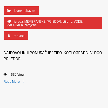
Javne nabavke
izrada
,
MEMBRANSKE
,
PRIJEDOR
,
stijene
,
VODE
,
ZAGRIJAČA
,
zamjena
toplana
NAJPOVOLJNIJI PONUĐAČ JE ”TIPO-KOTLOGRADNJA” DOO
PRIJEDOR.
1637 View
Read More