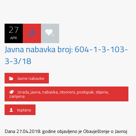
27
0
APR
Javna nabavka broj: 604-1-3-103-
3-3/18
Javne nabavke
izrada
,
javna
,
nabavka
,
otvoreni
,
postupak
,
stijene
,
zamjena
toplana
Dana 27.04.2018. godine objavljeno je Obavještenje o Javnoj