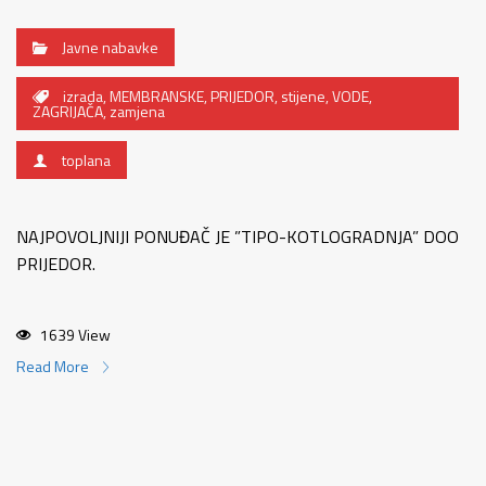
Javne nabavke
izrada
,
MEMBRANSKE
,
PRIJEDOR
,
stijene
,
VODE
,
ZAGRIJAČA
,
zamjena
toplana
NAJPOVOLJNIJI PONUĐAČ JE ”TIPO-KOTLOGRADNJA” DOO
PRIJEDOR.
1639 View
Read More