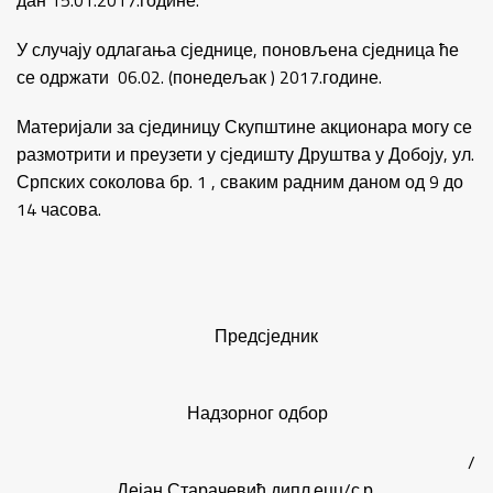
дан 15.01.2017.године.
У случају одлагања сједнице, поновљена сједница ће
се одржати 06.02. (понедељак ) 2017.године.
Материјали за сјединицу Скупштине акционара могу се
размотрити и преузети у сједишту Друштва у Добоју, ул.
Српских соколова бр. 1 , сваким радним даном од 9 до
14 часова.
Предсједник
Надзорног одбор
/
Дејан Старачевић,дипл.ецц/с.р.