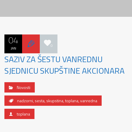
04
0
JAN
SAZIV ZA ŠESTU VANREDNU
SJEDNICU SKUPŠTINE AKCIONARA
Novosti
nadzorni
,
sesta
,
skupstina
,
toplana
,
vanredna
toplana