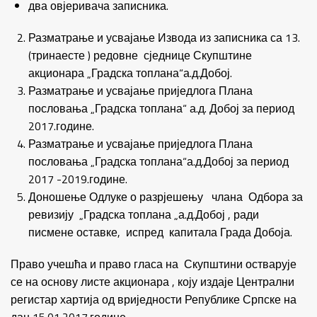
два овјеривача записника.
Разматрање и усвајање Извода из записника са 13.
(тринаесте ) редовне сједнице Скупштине
акционара „Градска топлана“а.д.Добој.
Разматрање и усвајање приједлога Плана
пословања „Градска топлана“ а.д. Добој за период
2017.године.
Разматрање и усвајање приједлога Плана
пословања „Градска топлана“а.д.Добој за период
2017 -2019.године.
Доношење Одлуке о разрјешењу члана Одбора за
ревизију „Градска топлана „а.д.Добој , ради
писмене оставке, испред капитала Града Добоја.
Право учешћа и право гласа на Скупштини остварује
се на основу листе акционара , коју издаје Централни
регистар хартија од вриједности Републике Српске на