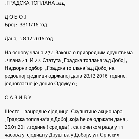
„ГРАДСКА ТОПЛАНА „а.д.
Д О Б О Ј
Број : 3811/16.год.
Дана, 28.12.2016.год.
На основу члана 272. Закона о привредним друштвима
, члана 21. И 27. Статута „Градска топлана“а.д.Добој ,
Надзорни одбор „Градска топлана“а.д.Добој на
редовној сједници одржаној дана 28.12.2016. године,
једногласно је донио Одлуку о ;
С А З И В У
Шесте ванредне сједнице Скупштине акционара
„Градска топлана“а.д.Добој ,која ће се одржати дана ,
25.01.2017.године ( сриједа ) , са почетком рада у 11
часова у сједишту Друштва у Добоју, ул. Српских