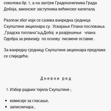
соколова бр. 1, а на захтјев Градоначелника Града
Добоја, законског заступника већинског капитала.
Разлози због који се сазива ванредна сједница
Скупштине акционара су: Усвајање Плана пословања
„Градска топлана“а.д.Добој и разрјешење члана
Одобра за ревизију по основу писмене оставке .
За ванредну сједницу Скупштине акционара предлаже
се слиједећи;
Д н е в н и р е д
Избор радних тијела Скупштине ;
комисије за гласање,
записничара ,