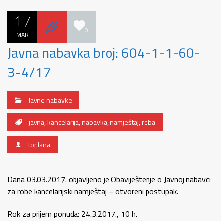
17
0
MAR
Javna nabavka broj: 604-1-1-60-
3-4/17
Javne nabavke
javna
,
kancelarija
,
nabavka
,
namještaj
,
roba
toplana
Dana 03.03.2017. objavljeno je Obaviještenje o Javnoj nabavci
za robe kancelarijski namještaj – otvoreni postupak.
Rok za prijem ponuda: 24.3.2017., 10 h.