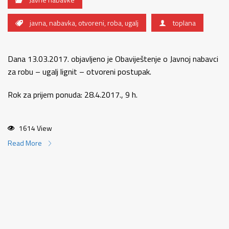
javna
,
nabavka
,
otvoreni
,
roba
,
ugalj
toplana
Dana 13.03.2017. objavljeno je Obaviještenje o Javnoj nabavci
za robu – ugalj lignit – otvoreni postupak.
Rok za prijem ponuda: 28.4.2017., 9 h.
1614 View
Read More