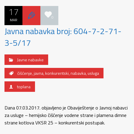
17
0
MAR
Javna nabavka broj: 604-7-2-71-
3-5/17
Javne nabavke
čišćenje
,
javna
,
konkurentski
,
nabavka
,
usluga
toplana
Dana 07.03.2017. objavljeno je Obaviještenje o Javnoj nabavci
za usluge – hemijsko čišćenje vodene strane i plamena dimne
strane kotlova VKSR 25 – konkurentski postupak.