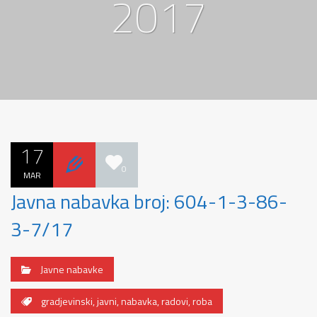
2017
17
0
MAR
Javna nabavka broj: 604-1-3-86-
3-7/17
Javne nabavke
gradjevinski
,
javni
,
nabavka
,
radovi
,
roba