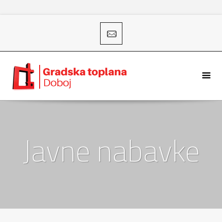
Javne nabavke