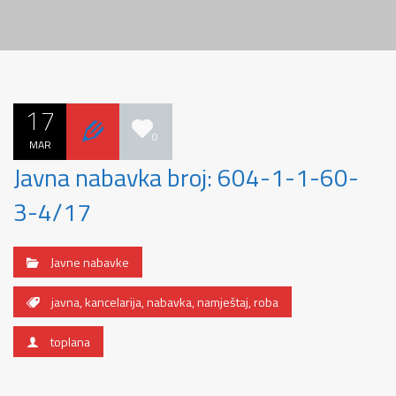
17
0
MAR
Javna nabavka broj: 604-1-1-60-
3-4/17
Javne nabavke
javna
,
kancelarija
,
nabavka
,
namještaj
,
roba
toplana