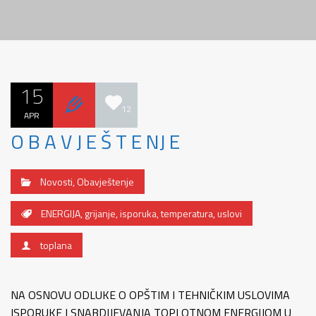
15
12
APR
O B A V J E Š T E NJ E
Novosti
,
Obavještenje
ENERGIJA
,
grijanje
,
isporuka
,
temperatura
,
uslovi
toplana
NA OSNOVU ODLUKE O OPŠTIM I TEHNIČKIM USLOVIMA
ISPORUKE I SNABDIJEVANJA TOPLOTNOM ENERGIJOM U