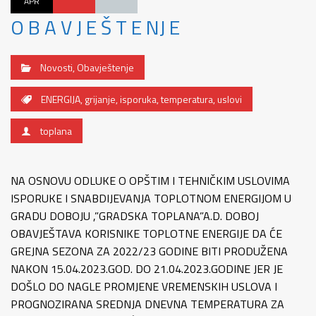
APR
O B A V J E Š T E NJ E
Novosti
,
Obavještenje
ENERGIJA
,
grijanje
,
isporuka
,
temperatura
,
uslovi
toplana
NA OSNOVU ODLUKE O OPŠTIM I TEHNIČKIM USLOVIMA
ISPORUKE I SNABDIJEVANJA TOPLOTNOM ENERGIJOM U
GRADU DOBOJU ,”GRADSKA TOPLANA”A.D. DOBOJ
OBAVJEŠTAVA KORISNIKE TOPLOTNE ENERGIJE DA ĆE
GREJNA SEZONA ZA 2022/23 GODINE BITI PRODUŽENA
NAKON 15.04.2023.GOD. DO 21.04.2023.GODINE JER JE
DOŠLO DO NAGLE PROMJENE VREMENSKIH USLOVA I
PROGNOZIRANA SREDNJA DNEVNA TEMPERATURA ZA