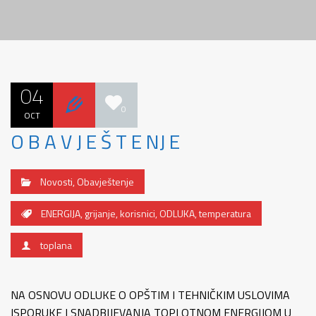
04
0
OCT
O B A V J E Š T E NJ E
Novosti
,
Obavještenje
ENERGIJA
,
grijanje
,
korisnici
,
ODLUKA
,
temperatura
toplana
NA OSNOVU ODLUKE O OPŠTIM I TEHNIČKIM USLOVIMA
ISPORUKE I SNADBIJEVANJA TOPLOTNOM ENERGIJOM U