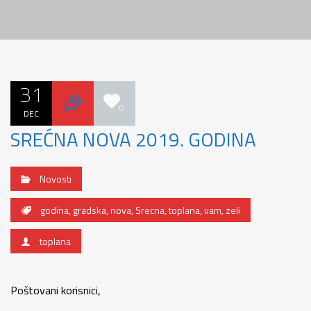
31
0
DEC
SREĆNA NOVA 2019. GODINA
Novosti
godina
,
gradska
,
nova
,
Srecna
,
toplana
,
vam
,
zeli
toplana
Poštovani korisnici,