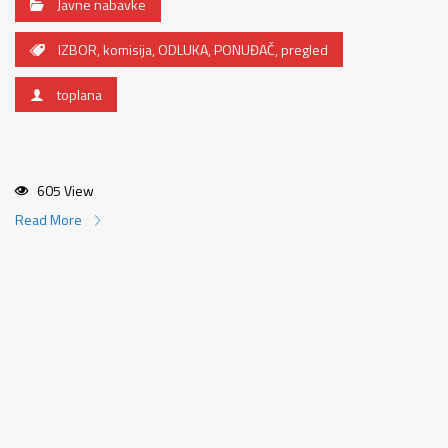
Javne nabavke
IZBOR
,
komisija
,
ODLUKA
,
PONUĐAČ
,
pregled
toplana
605 View
Read More