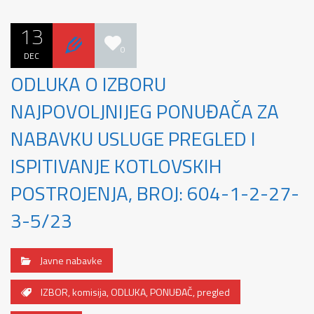
13
0
DEC
ODLUKA O IZBORU
NAJPOVOLJNIJEG PONUĐAČA ZA
NABAVKU USLUGE PREGLED I
ISPITIVANJE KOTLOVSKIH
POSTROJENJA, BROJ: 604-1-2-27-
3-5/23
Javne nabavke
IZBOR
,
komisija
,
ODLUKA
,
PONUĐAČ
,
pregled