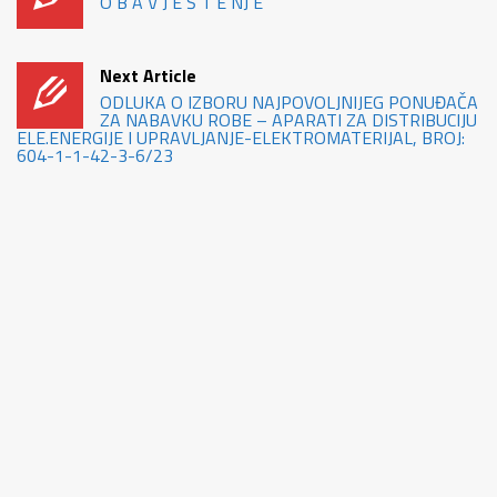
O B A V J E Š T E NJ E
Next Article
ODLUKA O IZBORU NAJPOVOLJNIJEG PONUĐAČA
ZA NABAVKU ROBE – APARATI ZA DISTRIBUCIJU
ELE.ENERGIJE I UPRAVLJANJE-ELEKTROMATERIJAL, BROJ:
604-1-1-42-3-6/23