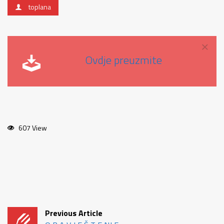
toplana
×
Ovdje preuzmite
607 View
Previous Article