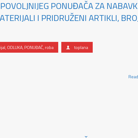
JPOVOLJNIJEG PONUĐAČA ZA NABAV
ERIJALI I PRIDRUŽENI ARTIKLI, BROJ
jal
,
ODLUKA
,
PONUĐAČ
,
roba
toplana
Read