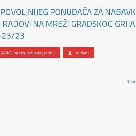
JPOVOLJNIJEG PONUĐAČA ZA NABAV
 RADOVI NA MREŽI GRADSKOG GRIJA
-23/23
,
JAVNE
,
mreža
,
nabavka
,
radovi
toplana
Read