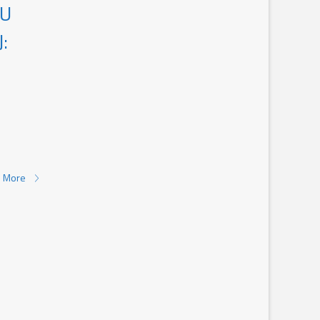
KU
:
 More