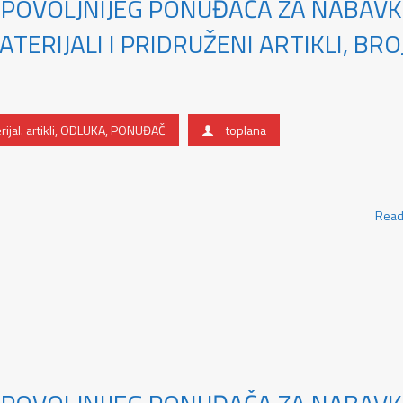
JPOVOLJNIJEG PONUĐAČA ZA NABAV
ERIJALI I PRIDRUŽENI ARTIKLI, BROJ
ijal. artikli
,
ODLUKA
,
PONUĐAČ
toplana
Read