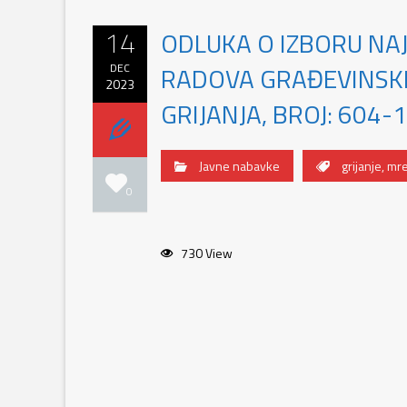
14
ODLUKA O IZBORU NA
DEC
RADOVA GRAĐEVINSKI
2023
GRIJANJA, BROJ: 604
Javne nabavke
grijanje
,
mr
0
730 View