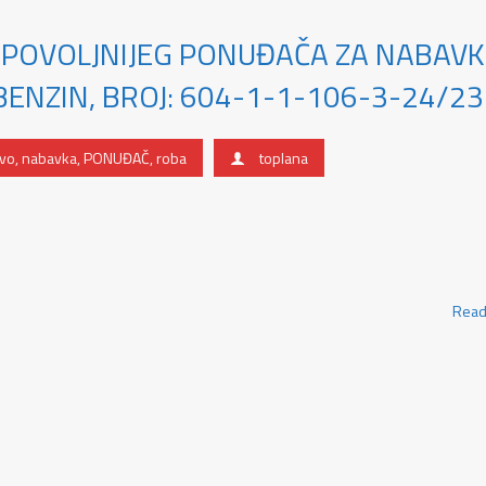
JPOVOLJNIJEG PONUĐAČA ZA NABAV
BENZIN, BROJ: 604-1-1-106-3-24/23
ivo
,
nabavka
,
PONUĐAČ
,
roba
toplana
Read