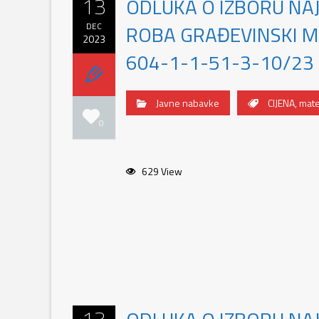
13
ODLUKA O IZBORU NA
DEC
ROBA GRAĐEVINSKI MAT
2023
604-1-1-51-3-10/23
Javne nabavke
CIJENA
,
mater
0
629 View