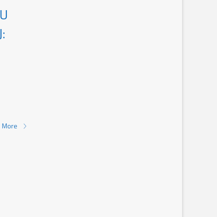
KU
:
 More