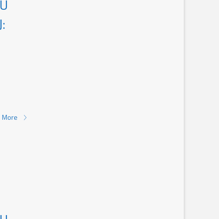
KU
:
 More