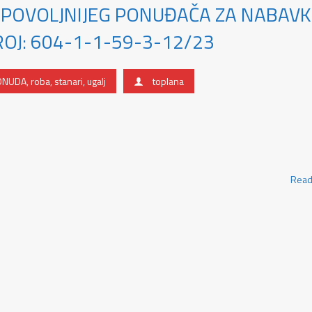
JPOVOLJNIJEG PONUĐAČA ZA NABAV
ROJ: 604-1-1-59-3-12/23
ONUDA
,
roba
,
stanari
,
ugalj
toplana
Read