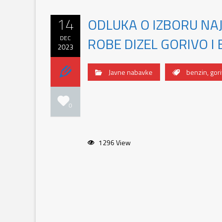
14
ODLUKA O IZBORU NA
DEC
ROBE DIZEL GORIVO I 
2023
Javne nabavke
benzin
,
gor
0
1296 View