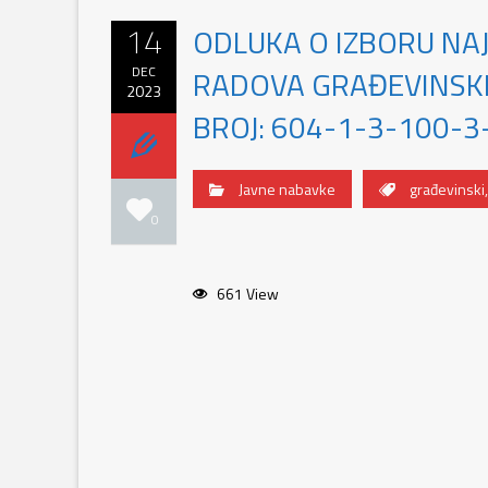
14
ODLUKA O IZBORU NA
DEC
RADOVA GRAĐEVINSKI
2023
BROJ: 604-1-3-100-3
Javne nabavke
građevinski
0
661 View