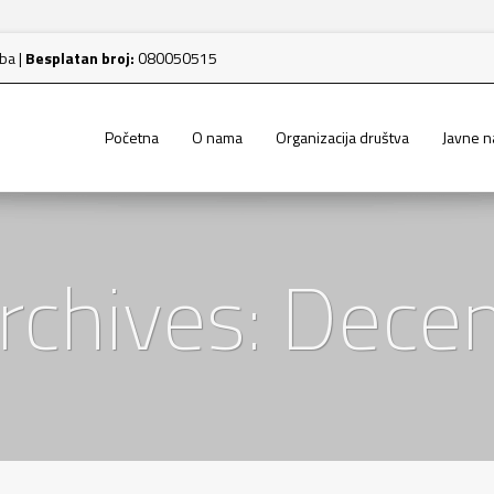
.ba
|
Besplatan broj:
080050515
Početna
O nama
Organizacija društva
Javne 
rchives: Dec