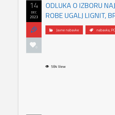
14
ODLUKA O IZBORU NA
DEC
ROBE UGALJ LIGNIT, B
2023
Javne nabavke
nabavka
,
P
0
584 View