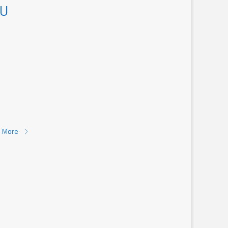
KU
 More