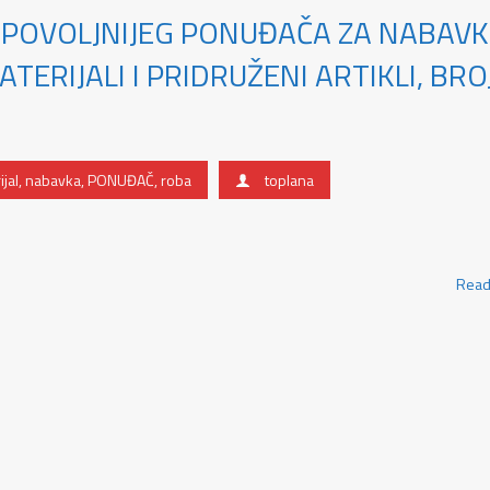
JPOVOLJNIJEG PONUĐAČA ZA NABAV
ERIJALI I PRIDRUŽENI ARTIKLI, BROJ
jal
,
nabavka
,
PONUĐAČ
,
roba
toplana
Read