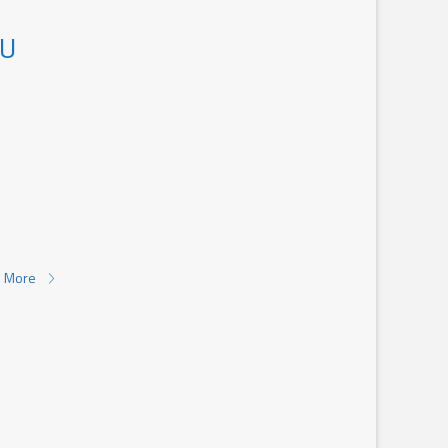
KU
 More