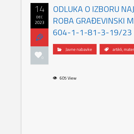
14
ODLUKA O IZBORU NA
DEC
ROBA GRAĐEVINSKI MAT
2023
604-1-1-81-3-19/23
Javne nabavke
artikli
,
materi
0
605 View