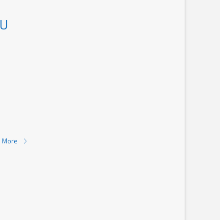
KU
 More