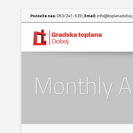
Pozovite nas:
053/241-539 |
Email:
info@toplanadoboj
Monthly A