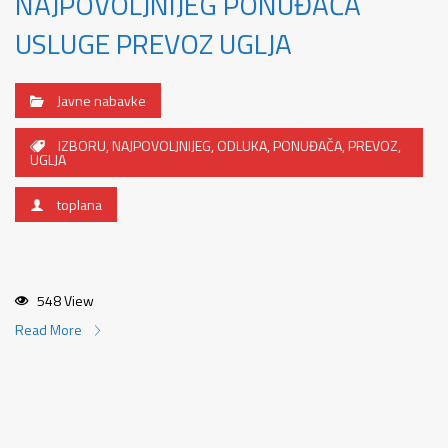
NAJPOVOLJNIJEG PONUĐAČA
USLUGE PREVOZ UGLJA
Javne nabavke
IZBORU
,
NAJPOVOLJNIJEG
,
ODLUKA
,
PONUĐAČA
,
PREVOZ
,
UGLJA
toplana
548 View
Read More