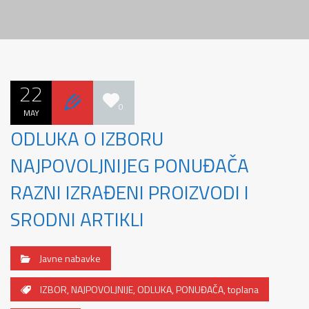
22
0
MAY
ODLUKA O IZBORU
NAJPOVOLJNIJEG PONUĐAČA
RAZNI IZRAĐENI PROIZVODI I
SRODNI ARTIKLI
Javne nabavke
IZBOR
,
NAJPOVOLJNIJE
,
ODLUKA
,
PONUĐAČA
,
toplana