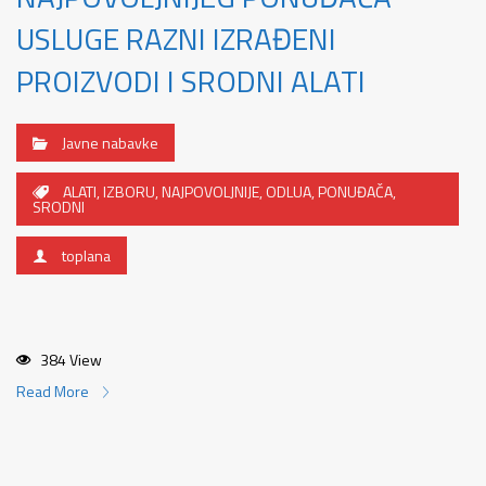
USLUGE RAZNI IZRAĐENI
PROIZVODI I SRODNI ALATI
Javne nabavke
ALATI
,
IZBORU
,
NAJPOVOLJNIJE
,
ODLUA
,
PONUĐAČA
,
SRODNI
toplana
384 View
Read More