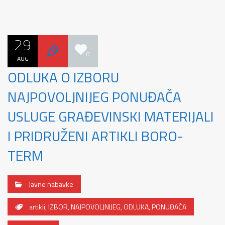
29
0
AUG
ODLUKA O IZBORU
NAJPOVOLJNIJEG PONUĐAČA
USLUGE GRAĐEVINSKI MATERIJALI
I PRIDRUŽENI ARTIKLI BORO-
TERM
Javne nabavke
artikli
,
IZBOR
,
NAJPOVOLJNIJEG
,
ODLUKA
,
PONUĐAČA