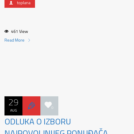
toplana
461 View
Read More
29
0
AUG
ODLUKA O IZBORU
NAJPOVOLJNIJEG PONUĐAČA