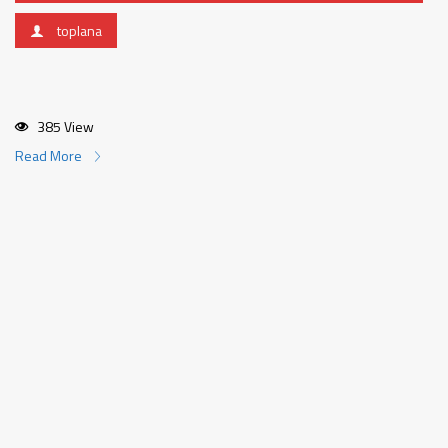
toplana
385 View
Read More