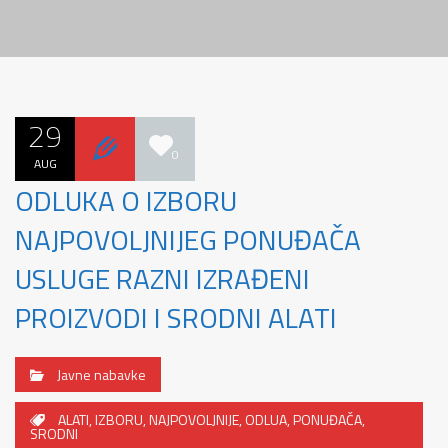
29
0
AUG
ODLUKA O IZBORU
NAJPOVOLJNIJEG PONUĐAČA
USLUGE RAZNI IZRAĐENI
PROIZVODI I SRODNI ALATI
Javne nabavke
ALATI
,
IZBORU
,
NAJPOVOLJNIJE
,
ODLUA
,
PONUĐAČA
,
SRODNI