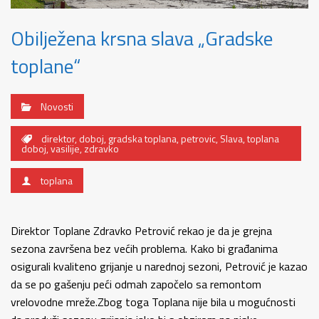
Obilježena krsna slava „Gradske
toplane“
Novosti
direktor
,
doboj
,
gradska toplana
,
petrovic
,
Slava
,
toplana
doboj
,
vasilije
,
zdravko
toplana
Direktor Toplane Zdravko Petrović rekao je da je grejna
sezona završena bez većih problema. Kako bi građanima
osigurali kvaliteno grijanje u narednoj sezoni, Petrović je kazao
da se po gašenju peći odmah započelo sa remontom
vrelovodne mreže.Zbog toga Toplana nije bila u mogućnosti