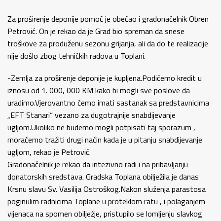
Za proširenje deponije pomoć je obećao i gradonačelnik Obren
Petrović. On je rekao da je Grad bio spreman da snese
troškove za produženu sezonu grijanja, ali da do te realizacije
nije došlo zbog tehničkih radova u Toplani.
-Zemlja za proširenje deponije je kupljena.Podićemo kredit u
iznosu od 1. 000, 000 KM kako bi mogli sve poslove da
uradimo.Vjerovantno ćemo imati sastanak sa predstavnicima
„EFT Stanari“ vezano za dugotrajnije snabdijevanje
ugljom.Ukoliko ne budemo mogli potpisati taj sporazum ,
moraćemo tražiti drugi način kada je u pitanju snabdijevanje
ugljom, rekao je Petrović.
Gradonačelnik je rekao da intezivno radi i na pribavljanju
donatorskih sredstava. Gradska Toplana obilježila je danas
Krsnu slavu Sv. Vasilija Ostroškog.Nakon služenja parastosa
poginulim radnicima Toplane u proteklom ratu , i polaganjem
vijenaca na spomen obilježje, pristupilo se lomljenju slavkog