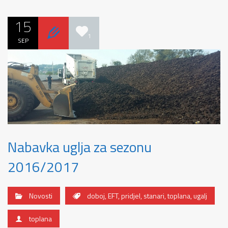
15
1
SEP
Nabavka uglja za sezonu
2016/2017
Novosti
doboj
,
EFT
,
pridjel
,
stanari
,
toplana
,
ugalj
toplana