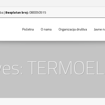
.ba
|
Besplatan broj:
080050515
Početna
O nama
Organizacija društva
Javne 
ives: TERMO