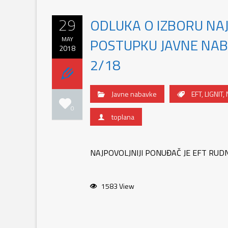
29
ODLUKA O IZBORU NA
MAY
POSTUPKU JAVNE NABA
2018
2/18
Javne nabavke
EFT
,
LIGNIT
,
0
toplana
NAJPOVOLJNIJI PONUĐAČ JE EFT RUD
1583 View