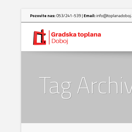
Pozovite nas:
053/241-539 |
Email:
info@toplanadoboj
Tag Arch