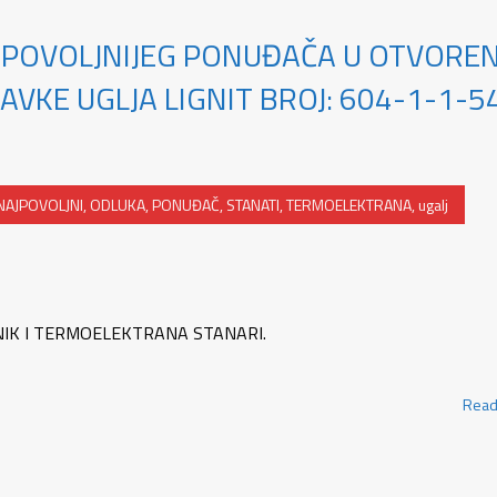
JPOVOLJNIJEG PONUĐAČA U OTVOR
VKE UGLJA LIGNIT BROJ: 604-1-1-5
NAJPOVOLJNI
,
ODLUKA
,
PONUĐAČ
,
STANATI
,
TERMOELEKTRANA
,
ugalj
NIK I TERMOELEKTRANA STANARI.
Read