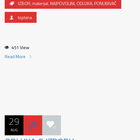
IZBOR
,
materijal
,
NAJPOVOLJNI
,
ODLUKA
,
PONUĐIVAČ
toplana
451 View
Read More
29
0
AUG