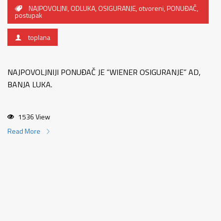
NAJPOVOLJNI
,
ODLUKA
,
OSIGURANJE
,
otvoreni
,
PONUĐAČ
,
postupak
toplana
NAJPOVOLJNIJI PONUĐAČ JE ”WIENER OSIGURANJE” AD,
BANJA LUKA.
1536 View
Read More