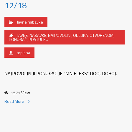
12/18
Javne nabavke
JAVNE
,
NABAVKE
,
NAJPOVOLJNI
,
ODLUKA
,
OTVORENOM
,
PONUĐAČ
,
POSTUPKU
toplana
NAJPOVOLJNIJI PONUĐAČ JE ”MN FLEKS” DOO, DOBOJ.
1571 View
Read More