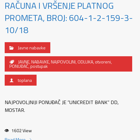
RAČUNA I VRŠENJE PLATNOG
PROMETA, BROJ: 604-1-2-159-3-
10/18
Javne nabavke
JAVNE
,
NABAVKE
,
NAJPOVOLJNI
,
ODLUKA
,
otvoreni
,
PONUĐAČ
,
postupak
toplana
NAJPOVOLJNIJI PONUĐAČ JE ”UNICREDIT BANK” DD,
MOSTAR.
1602 View
Read More