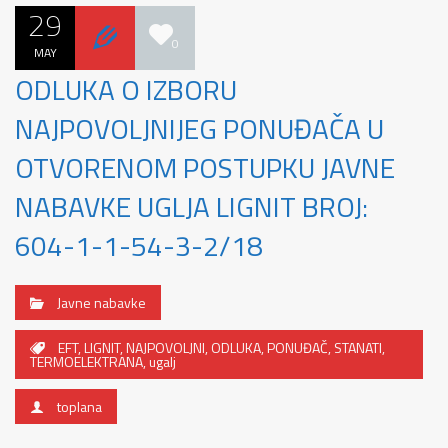
29
0
MAY
ODLUKA O IZBORU
NAJPOVOLJNIJEG PONUĐAČA U
OTVORENOM POSTUPKU JAVNE
NABAVKE UGLJA LIGNIT BROJ:
604-1-1-54-3-2/18
Javne nabavke
EFT
,
LIGNIT
,
NAJPOVOLJNI
,
ODLUKA
,
PONUĐAČ
,
STANATI
,
TERMOELEKTRANA
,
ugalj
toplana