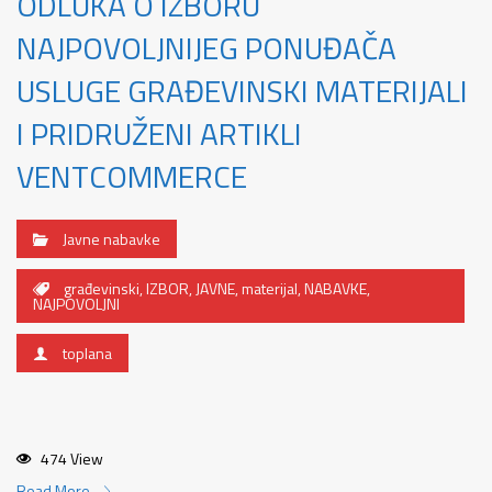
ODLUKA O IZBORU
NAJPOVOLJNIJEG PONUĐAČA
USLUGE GRAĐEVINSKI MATERIJALI
I PRIDRUŽENI ARTIKLI
VENTCOMMERCE
Javne nabavke
građevinski
,
IZBOR
,
JAVNE
,
materijal
,
NABAVKE
,
NAJPOVOLJNI
toplana
474 View
Read More