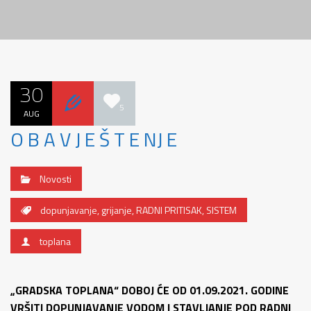
30
5
AUG
O B A V J E Š T E NJ E
Novosti
dopunjavanje
,
grijanje
,
RADNI PRITISAK
,
SISTEM
toplana
„GRADSKA TOPLANA“ DOBOJ ĆE OD 01.09.2021. GODINE
VRŠITI DOPUNJAVANJE VODOM I STAVLJANJE POD RADNI